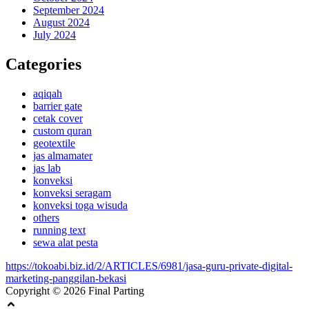
September 2024
August 2024
July 2024
Categories
aqiqah
barrier gate
cetak cover
custom quran
geotextile
jas almamater
jas lab
konveksi
konveksi seragam
konveksi toga wisuda
others
running text
sewa alat pesta
https://tokoabi.biz.id/2/ARTICLES/6981/jasa-guru-private-digital-
marketing-panggilan-bekasi
Copyright © 2026 Final Parting