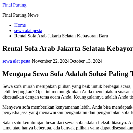
Skip
Final Parting
to
Final Parting News
content
Home
sewa alat pesta
Rental Sofa Arab Jakarta Selatan Kebayoran Baru
Rental Sofa Arab Jakarta Selatan Kebayo
sewa alat pesta
·
November 22, 2024
October 13, 2024
Mengapa Sewa Sofa Adalah Solusi Paling 
Sewa sofa murah merupakan pilihan yang baik untuk berbagai acara, 
lebih terjangkau? Opsi ini memungkinkan Anda menciptakan suasana
disesuaikan dengan tema acara Anda. Keunggulannya adalah Anda tidak
Menyewa sofa memberikan kenyamanan lebih. Anda bisa mendapatkan f
penyedia jasa yang menawarkan pengantaran dan pengambilan sofa l
Salah satu keuntungan besar dari sewa sofa adalah fleksibilitasnya
tamu atau hanya beberapa, ada banyak pilihan yang dapat disesuaikan