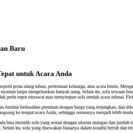
ran Baru
Tepat untuk Acara Anda
seperti pesta ulang tahun, pertemuan keluarga, atau acara bisnis. M
 nyaman tanpa mengeluarkan banyak uang. Selain itu, sofa sewaan bi
 perlu repot merawat atau menyimpan sofa setelah acara selesai. Flek
urnitur berkualitas premium dengan harga yang terjangkau, dan tida
angsung ke tempat acara Anda, sehingga semuanya menjadi lebih mud
. Anda bisa memilih sofa yang sesuai dengan ukuran ruangan dan juml
. Selain itu, sofa yang disewakan biasanya dalam kondisi bersih dan t