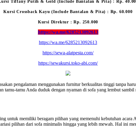
ursi Tiffany Putih & Gold (Include Bantalan & Pita) : Rp. 40.0
Kursi Crossback Kayu (Include Bantalan & Pita) : Rp. 60.000
Kursi Direktur : Rp. 250.000
https://wa.me/6285213092613
https://wa.me/6285213092613
https://sewa-alatpesta.com/
https://sewakursi.toko-abi.com/
akan pengalaman menggunakan furnitur berkualitas tinggi tanpa haru
n tamu-tamu Anda duduk dengan nyaman di sofa yang lembut sambil me
penting untuk memiliki beragam pilihan yang memenuhi kebutuhan acar
ariasi pilihan dari sofa minimalis hingga yang lebih mewah. Hal ini