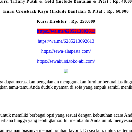
ursi Tiffany Putih & Gold (Include Bantalan & Pita) : Rp. 40.0
Kursi Crossback Kayu (Include Bantalan & Pita) : Rp. 60.000
Kursi Direktur : Rp. 250.000
https://wa.me/6285213092613
https://wa.me/6285213092613
https://sewa-alatpesta.com/
https://sewakursi.toko-abi.com/
dapat merasakan pengalaman menggunakan furnitur berkualitas tinggi
kan tamu-tamu Anda duduk nyaman di sofa yang empuk sambil menikma
g untuk memiliki berbagai opsi yang sesuai dengan kebutuhan acara An
derhana hingga yang lebih glamor. Ini membantu Anda untuk menyesuai
an nyaman biasanya menjadi pilihan favorit. Di sisi lain, untuk pertemu