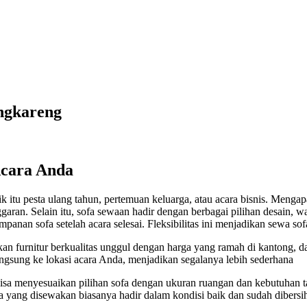
ngkareng
Acara Anda
aik itu pesta ulang tahun, pertemuan keluarga, atau acara bisnis. Me
an. Selain itu, sofa sewaan hadir dengan berbagai pilihan desain, w
anan sofa setelah acara selesai. Fleksibilitas ini menjadikan sewa so
furnitur berkualitas unggul dengan harga yang ramah di kantong, dan
ngsung ke lokasi acara Anda, menjadikan segalanya lebih sederhana
 bisa menyesuaikan pilihan sofa dengan ukuran ruangan dan kebutuha
 sofa yang disewakan biasanya hadir dalam kondisi baik dan sudah diber