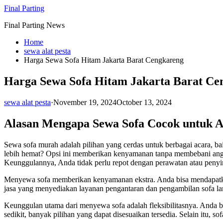
Skip
Final Parting
to
Final Parting News
content
Home
sewa alat pesta
Harga Sewa Sofa Hitam Jakarta Barat Cengkareng
Harga Sewa Sofa Hitam Jakarta Barat Ce
sewa alat pesta
·
November 19, 2024
October 13, 2024
Alasan Mengapa Sewa Sofa Cocok untuk 
Sewa sofa murah adalah pilihan yang cerdas untuk berbagai acara, b
lebih hemat? Opsi ini memberikan kenyamanan tanpa membebani anggar
Keunggulannya, Anda tidak perlu repot dengan perawatan atau penyimp
Menyewa sofa memberikan kenyamanan ekstra. Anda bisa mendapatkan 
jasa yang menyediakan layanan pengantaran dan pengambilan sofa la
Keunggulan utama dari menyewa sofa adalah fleksibilitasnya. Anda
sedikit, banyak pilihan yang dapat disesuaikan tersedia. Selain itu,