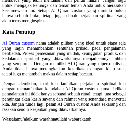
membaca yang lebih mendalam dan penuh makna. Jangan ragu
untuk mengajak keluarga dan teman-teman Anda untuk merasakan
keistimewaan ini. Setiap Al Quran custom yang dimiliki bukan
hanya sebuah buku, tetapi juga sebuah perjalanan spiritual yang
akan terus menginspirasi.
Kata Penutup
Al Quran custom
nama adalah pilihan yang ideal untuk siapa saja
yang ingin menambahkan sentuhan pribadi pada pengalaman
beribadah. Proses pemesanan yang mudah, keunggulan produk, dan
kedalaman spiritual yang ditawarkannya menjadikannya pilihan
yang sempurna. Dengan memiliki Al Quran yang dipersonalisasi,
Anda tidak hanya meningkatkan keterikatan dengan kitab suci,
tetapi juga menambah makna dalam setiap bacaan.
Dengan demikian, mari kita lanjutkan perjalanan spiritual kita
dengan memanfaatkan keindahan Al Quran custom nama. Jadikan
pengalaman ini tidak hanya sebagai sebuah ritual, tetapi juga sebagai
pengingat akan kasih sayang dan rahmat yang senantiasa menyertai
kita. Jangan tunda lagi, pesan Al Quran custom Anda sekarang dan
rasakan sendiri keajaiban yang ditawarkannya.
Wassalamu’alaikum warahmatullahi wabarakatuh.