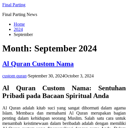
Skip
Final Parting
to
Final Parting News
content
Home
2024
September
Month:
September 2024
Al Quran Custom Nama
custom quran
·
September 30, 2024
October 3, 2024
Al Quran Custom Nama: Sentuhan
Pribadi pada Bacaan Spiritual Anda
Al Quran adalah kitab suci yang sangat dihormati dalam agama
Islam. Membaca dan memahami Al Quran merupakan bagian
penting dalam kehidupan seorang Muslim. Salah satu cara untuk
menambah keistimewaan dalam beribadah adalah dengan memiliki