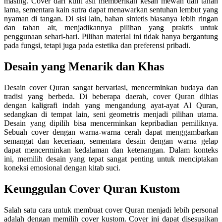
masing. Cover dari kulit asli memberikan kesan mewah dan tahan
lama, sementara kain sutra dapat menawarkan sentuhan lembut yang
nyaman di tangan. Di sisi lain, bahan sintetis biasanya lebih ringan
dan tahan air, menjadikannya pilihan yang praktis untuk
penggunaan sehari-hari. Pilihan material ini tidak hanya bergantung
pada fungsi, tetapi juga pada estetika dan preferensi pribadi.
Desain yang Menarik dan Khas
Desain cover Quran sangat bervariasi, mencerminkan budaya dan
tradisi yang berbeda. Di beberapa daerah, cover Quran dihias
dengan kaligrafi indah yang mengandung ayat-ayat Al Quran,
sedangkan di tempat lain, seni geometris menjadi pilihan utama.
Desain yang dipilih bisa mencerminkan kepribadian pemiliknya.
Sebuah cover dengan warna-warna cerah dapat menggambarkan
semangat dan keceriaan, sementara desain dengan warna gelap
dapat mencerminkan kedalaman dan ketenangan. Dalam konteks
ini, memilih desain yang tepat sangat penting untuk menciptakan
koneksi emosional dengan kitab suci.
Keunggulan Cover Quran Kustom
Salah satu cara untuk membuat cover Quran menjadi lebih personal
adalah dengan memilih cover kustom. Cover ini dapat disesuaikan