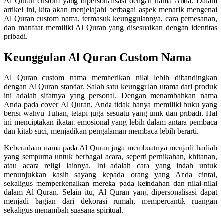
Al Quran custom yang dipersonalisasi dengan nama Anda. Dalam
artikel ini, kita akan menjelajahi berbagai aspek menarik mengenai
Al Quran custom nama, termasuk keunggulannya, cara pemesanan,
dan manfaat memiliki Al Quran yang disesuaikan dengan identitas
pribadi.
Keunggulan Al Quran Custom Nama
Al Quran custom nama memberikan nilai lebih dibandingkan
dengan Al Quran standar. Salah satu keunggulan utama dari produk
ini adalah sifatnya yang personal. Dengan menambahkan nama
Anda pada cover Al Quran, Anda tidak hanya memiliki buku yang
berisi wahyu Tuhan, tetapi juga sesuatu yang unik dan pribadi. Hal
ini menciptakan ikatan emosional yang lebih dalam antara pembaca
dan kitab suci, menjadikan pengalaman membaca lebih berarti.
Keberadaan nama pada Al Quran juga membuatnya menjadi hadiah
yang sempurna untuk berbagai acara, seperti pernikahan, khitanan,
atau acara religi lainnya. Ini adalah cara yang indah untuk
menunjukkan kasih sayang kepada orang yang Anda cintai,
sekaligus memperkenalkan mereka pada keindahan dan nilai-nilai
dalam Al Quran. Selain itu, Al Quran yang dipersonalisasi dapat
menjadi bagian dari dekorasi rumah, mempercantik ruangan
sekaligus menambah suasana spiritual.