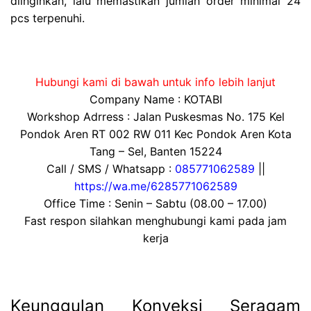
diinginkan, lalu memastikan jumlah order minimal 24
pcs terpenuhi.
Hubungi kami di bawah untuk info lebih lanjut
Company Name : KOTABI
Workshop Adrress : Jalan Puskesmas No. 175 Kel
Pondok Aren RT 002 RW 011 Kec Pondok Aren Kota
Tang – Sel, Banten 15224
Call / SMS / Whatsapp :
085771062589
||
https://wa.me/6285771062589
Office Time : Senin – Sabtu (08.00 – 17.00)
Fast respon silahkan menghubungi kami pada jam
kerja
Keunggulan Konveksi Seragam