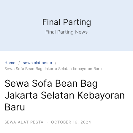
Skip
to
content
Final Parting
Final Parting News
Home
sewa alat pesta
Sewa Sofa Bean Bag Jakarta Selatan Kebayoran Baru
Sewa Sofa Bean Bag
Jakarta Selatan Kebayoran
Baru
SEWA ALAT PESTA
·
OCTOBER 16, 2024