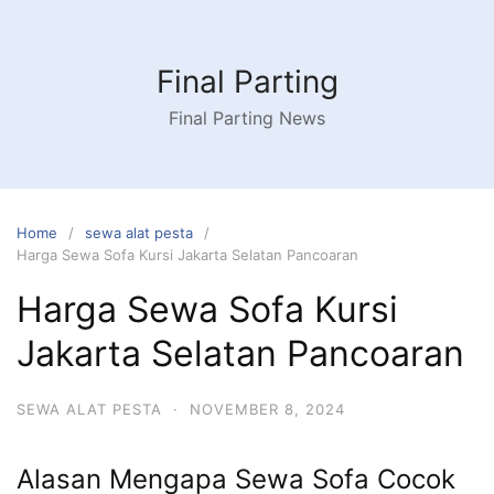
Skip
to
content
Final Parting
Final Parting News
Home
sewa alat pesta
Harga Sewa Sofa Kursi Jakarta Selatan Pancoaran
Harga Sewa Sofa Kursi
Jakarta Selatan Pancoaran
SEWA ALAT PESTA
·
NOVEMBER 8, 2024
Alasan Mengapa Sewa Sofa Cocok