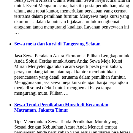
Setiap Event Alasan Utama Memilih Sewa Meja Kursi Murah
untuk Event Mengatur acara, baik itu pesta pernikahan, ulang
tahun, atau rapat kantor, memerlukan persiapan yang cermat,
terutama dalam pemilihan furnitur. Menyewa meja kursi yang
ekonomis adalah keputusan bijaksana untuk menghemat
anggaran tanpa mengurangi kualitas. Layanan penyewaan ini
…
Sewa meja dan kursi di Tangerang Selatan
Jasa Sewa Peralatan Acara Ekonomis: Pilihan Lengkap untuk
Anda Solusi Cerdas untuk Acara Anda: Sewa Meja Kursi
Murah Menyelenggarakan acara seperti pesta pernikahan,
perayaan ulang tahun, atau rapat kantor membutuhkan
perencanaan yang detail, terutama dalam pemilihan furnitur.
Menggunakan jasa sewa meja kursi dengan harga terjangkau
menjadi solusi efektif untuk menghemat biaya tanpa
mengurangi mutu. Pilihan …
Sewa Tenda Pernikahan Murah di Kecamatan
Matraman, Jakarta Timur
Tips Menemukan Sewa Tenda Pernikahan Murah yang
Sesuai dengan Kebutuhan Acara Anda Mencari tempat
penyewaan tenda pernikahan yang sesuai anggaran bisa terasa