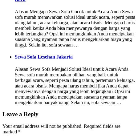
Alasan Mengapa Sewa Sofa Cocok untuk Acara Anda Sewa
sofa murah menawarkan solusi ideal untuk acara, seperti pesta
ulang tahun, acara keluarga, atau acara bisnis. Mengapa harus
membeli ketika Anda bisa menyewanya dengan harga yang
lebih terjangkau? Opsi ini memungkinkan Anda menciptakan
suasana yang nyaman tanpa harus mengeluarkan biaya yang
tinggi. Selain itu, sofa sewaan …
Sewa Sofa Lesehan Jakarta
Alasan Sewa Sofa Menjadi Solusi Ideal untuk Acara Anda
Sewa sofa murah merupakan pilihan yang baik untuk
berbagai acara, seperti pesta ulang tahun, pertemuan keluarga,
atau acara bisnis. Mengapa harus membeli jika Anda dapat
menyewanya dengan harga yang lebih terjangkau? Opsi ini
memungkinkan Anda menciptakan suasana nyaman tanpa
mengeluarkan banyak uang. Selain itu, sofa sewaan …
Leave a Reply
Your email address will not be published.
Required fields are
marked
*