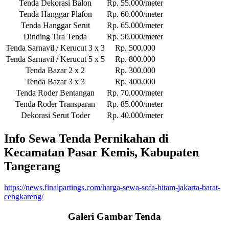
Tenda Dekorasi Balon
Rp. 55.000/meter
Tenda Hanggar Plafon
Rp. 60.000/meter
Tenda Hanggar Serut
Rp. 65.000/meter
Dinding Tira Tenda
Rp. 50.000/meter
Tenda Sarnavil / Kerucut 3 x 3
Rp. 500.000
Tenda Sarnavil / Kerucut 5 x 5
Rp. 800.000
Tenda Bazar 2 x 2
Rp. 300.000
Tenda Bazar 3 x 3
Rp. 400.000
Tenda Roder Bentangan
Rp. 70.000/meter
Tenda Roder Transparan
Rp. 85.000/meter
Dekorasi Serut Toder
Rp. 40.000/meter
Info Sewa Tenda Pernikahan di
Kecamatan Pasar Kemis, Kabupaten
Tangerang
https://news.finalpartings.com/harga-sewa-sofa-hitam-jakarta-barat-
cengkareng/
Galeri Gambar Tenda