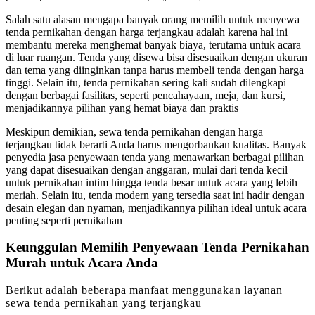
Salah satu alasan mengapa banyak orang memilih untuk menyewa
tenda pernikahan dengan harga terjangkau adalah karena hal ini
membantu mereka menghemat banyak biaya, terutama untuk acara
di luar ruangan. Tenda yang disewa bisa disesuaikan dengan ukuran
dan tema yang diinginkan tanpa harus membeli tenda dengan harga
tinggi. Selain itu, tenda pernikahan sering kali sudah dilengkapi
dengan berbagai fasilitas, seperti pencahayaan, meja, dan kursi,
menjadikannya pilihan yang hemat biaya dan praktis
Meskipun demikian, sewa tenda pernikahan dengan harga
terjangkau tidak berarti Anda harus mengorbankan kualitas. Banyak
penyedia jasa penyewaan tenda yang menawarkan berbagai pilihan
yang dapat disesuaikan dengan anggaran, mulai dari tenda kecil
untuk pernikahan intim hingga tenda besar untuk acara yang lebih
meriah. Selain itu, tenda modern yang tersedia saat ini hadir dengan
desain elegan dan nyaman, menjadikannya pilihan ideal untuk acara
penting seperti pernikahan
Keunggulan Memilih Penyewaan Tenda Pernikahan
Murah untuk Acara Anda
Berikut adalah beberapa manfaat menggunakan layanan
sewa tenda pernikahan yang terjangkau