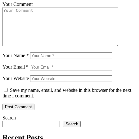
Your Comment
Your Name
*
Your Email
*
Your Website
Save my name, email, and website in this browser for the next
time I comment.
Search
Search
Recent Posts