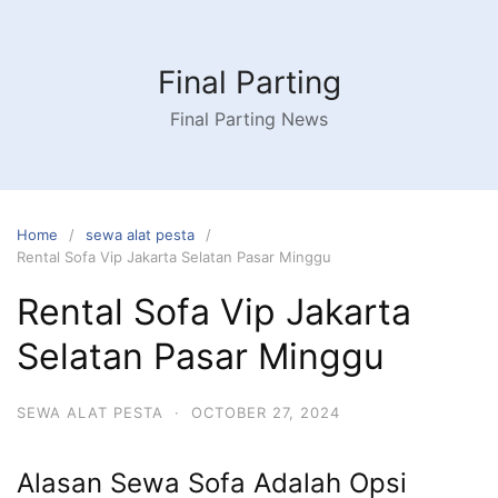
Skip
to
content
Final Parting
Final Parting News
Home
sewa alat pesta
Rental Sofa Vip Jakarta Selatan Pasar Minggu
Rental Sofa Vip Jakarta
Selatan Pasar Minggu
SEWA ALAT PESTA
·
OCTOBER 27, 2024
Alasan Sewa Sofa Adalah Opsi