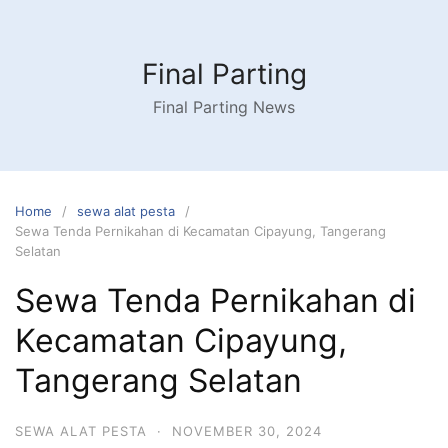
Skip
to
content
Final Parting
Final Parting News
Home
sewa alat pesta
Sewa Tenda Pernikahan di Kecamatan Cipayung, Tangerang
Selatan
Sewa Tenda Pernikahan di
Kecamatan Cipayung,
Tangerang Selatan
SEWA ALAT PESTA
·
NOVEMBER 30, 2024