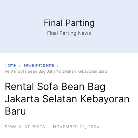
Skip
to
content
Final Parting
Final Parting News
Home
sewa alat pesta
Rental Sofa Bean Bag Jakarta Selatan Kebayoran Baru
Rental Sofa Bean Bag
Jakarta Selatan Kebayoran
Baru
SEWA ALAT PESTA
·
NOVEMBER 22, 2024