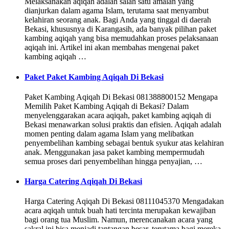
Melaksanakan aqiqah adalah salah satu amalan yang
dianjurkan dalam agama Islam, terutama saat menyambut
kelahiran seorang anak. Bagi Anda yang tinggal di daerah
Bekasi, khususnya di Karangasih, ada banyak pilihan paket
kambing aqiqah yang bisa memudahkan proses pelaksanaan
aqiqah ini. Artikel ini akan membahas mengenai paket
kambing aqiqah …
Paket Paket Kambing Aqiqah Di Bekasi
Paket Kambing Aqiqah Di Bekasi 081388800152 Mengapa
Memilih Paket Kambing Aqiqah di Bekasi? Dalam
menyelenggarakan acara aqiqah, paket kambing aqiqah di
Bekasi menawarkan solusi praktis dan efisien. Aqiqah adalah
momen penting dalam agama Islam yang melibatkan
penyembelihan kambing sebagai bentuk syukur atas kelahiran
anak. Menggunakan jasa paket kambing mempermudah
semua proses dari penyembelihan hingga penyajian, …
Harga Catering Aqiqah Di Bekasi
Harga Catering Aqiqah Di Bekasi 08111045370 Mengadakan
acara aqiqah untuk buah hati tercinta merupakan kewajiban
bagi orang tua Muslim. Namun, merencanakan acara yang
sakral ini bisa menjadi tantangan besar, terutama bagi mereka