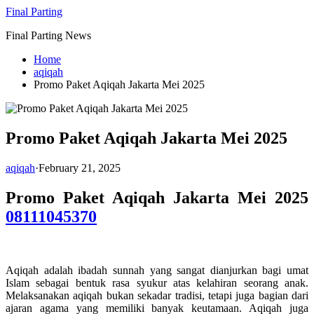
Skip
Final Parting
to
Final Parting News
content
Home
aqiqah
Promo Paket Aqiqah Jakarta Mei 2025
Promo Paket Aqiqah Jakarta Mei 2025
aqiqah
·
February 21, 2025
Promo Paket Aqiqah Jakarta Mei 2025
08111045370
Aqiqah adalah ibadah sunnah yang sangat dianjurkan bagi umat
Islam sebagai bentuk rasa syukur atas kelahiran seorang anak.
Melaksanakan aqiqah bukan sekadar tradisi, tetapi juga bagian dari
ajaran agama yang memiliki banyak keutamaan. Aqiqah juga