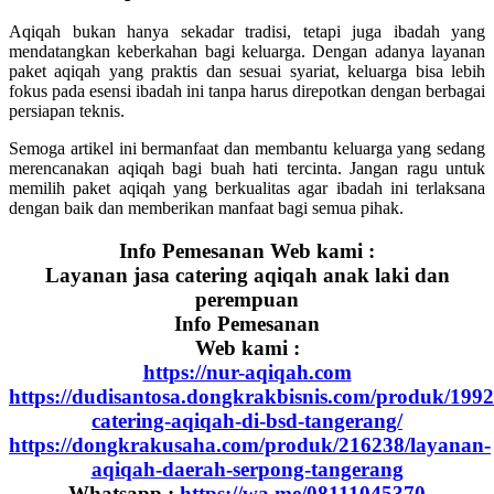
Aqiqah bukan hanya sekadar tradisi, tetapi juga ibadah yang
mendatangkan keberkahan bagi keluarga. Dengan adanya layanan
paket aqiqah yang praktis dan sesuai syariat, keluarga bisa lebih
fokus pada esensi ibadah ini tanpa harus direpotkan dengan berbagai
persiapan teknis.
Semoga artikel ini bermanfaat dan membantu keluarga yang sedang
merencanakan aqiqah bagi buah hati tercinta. Jangan ragu untuk
memilih paket aqiqah yang berkualitas agar ibadah ini terlaksana
dengan baik dan memberikan manfaat bagi semua pihak.
Info Pemesanan Web kami :
Layanan jasa catering aqiqah anak laki dan
perempuan
Info Pemesanan
Web kami :
https://nur-aqiqah.com
https://dudisantosa.dongkrakbisnis.com/produk/1992
catering-aqiqah-di-bsd-tangerang/
https://dongkrakusaha.com/produk/216238/layanan-
aqiqah-daerah-serpong-tangerang
Whatsapp :
https://wa.me/08111045370