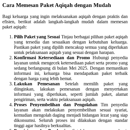
Cara Memesan Paket Aqiqah dengan Mudah
Bagi keluarga yang ingin melaksanakan aqiqah dengan praktis dan
efisien, berikut adalah langkah-langkah mudah dalam memesan
paket aqiqah:
Pilih Paket yang Sesuai
Tinjau berbagai pilihan paket aqiqah
yang tersedia dan sesuaikan dengan kebutuhan keluarga.
Pastikan paket yang dipilih mencakup semua yang diperlukan
untuk pelaksanaan aqiqah yang sesuai dengan harapan.
Konfirmasi Ketersediaan dan Promo
Hubungi penyedia
layanan untuk mengecek ketersediaan paket serta promo yang
sedang berlangsung di bulan Mei 2025. Dengan memastikan
informasi ini, keluarga bisa mendapatkan paket terbaik
dengan harga yang lebih hemat.
Lakukan Pemesanan
Setelah memilih paket yang
diinginkan, lakukan pemesanan dengan menyertakan
informasi yang diperlukan, seperti jumlah paket, alamat
pengiriman, serta waktu pelaksanaan aqiqah.
Proses Penyembelihan dan Pengolahan
Tim penyedia
layanan akan melakukan penyembelihan sesuai syariat,
kemudian mengolah daging menjadi hidangan lezat yang siap
dikonsumsi. Seluruh proses ini dilakukan dengan standar
tinggi agar hasilnya berkualitas.