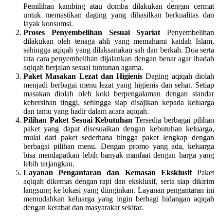
Pemilihan kambing atau domba dilakukan dengan cermat
untuk memastikan daging yang dihasilkan berkualitas dan
layak konsumsi.
Proses Penyembelihan Sesuai Syariat
Penyembelihan
dilakukan oleh tenaga ahli yang memahami kaidah Islam,
sehingga aqiqah yang dilaksanakan sah dan berkah. Doa serta
tata cara penyembelihan dijalankan dengan benar agar ibadah
aqiqah berjalan sesuai tuntunan agama.
Paket Masakan Lezat dan Higienis
Daging aqiqah diolah
menjadi berbagai menu lezat yang higienis dan sehat. Setiap
masakan diolah oleh koki berpengalaman dengan standar
kebersihan tinggi, sehingga siap disajikan kepada keluarga
dan tamu yang hadir dalam acara aqiqah.
Pilihan Paket Sesuai Kebutuhan
Tersedia berbagai pilihan
paket yang dapat disesuaikan dengan kebutuhan keluarga,
mulai dari paket sederhana hingga paket lengkap dengan
berbagai pilihan menu. Dengan promo yang ada, keluarga
bisa mendapatkan lebih banyak manfaat dengan harga yang
lebih terjangkau.
Layanan Pengantaran dan Kemasan Eksklusif
Paket
aqiqah dikemas dengan rapi dan eksklusif, serta siap dikirim
langsung ke lokasi yang diinginkan. Layanan pengantaran ini
memudahkan keluarga yang ingin berbagi hidangan aqiqah
dengan kerabat dan masyarakat sekitar.