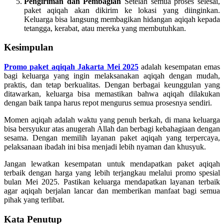
Pengiriman dan Pembagian
Setelah semua proses selesai,
paket aqiqah akan dikirim ke lokasi yang diinginkan.
Keluarga bisa langsung membagikan hidangan aqiqah kepada
tetangga, kerabat, atau mereka yang membutuhkan.
Kesimpulan
Promo paket aqiqah Jakarta Mei 2025
adalah kesempatan emas
bagi keluarga yang ingin melaksanakan aqiqah dengan mudah,
praktis, dan tetap berkualitas. Dengan berbagai keunggulan yang
ditawarkan, keluarga bisa memastikan bahwa aqiqah dilakukan
dengan baik tanpa harus repot mengurus semua prosesnya sendiri.
Momen aqiqah adalah waktu yang penuh berkah, di mana keluarga
bisa bersyukur atas anugerah Allah dan berbagi kebahagiaan dengan
sesama. Dengan memilih layanan paket aqiqah yang terpercaya,
pelaksanaan ibadah ini bisa menjadi lebih nyaman dan khusyuk.
Jangan lewatkan kesempatan untuk mendapatkan paket aqiqah
terbaik dengan harga yang lebih terjangkau melalui promo spesial
bulan Mei 2025. Pastikan keluarga mendapatkan layanan terbaik
agar aqiqah berjalan lancar dan memberikan manfaat bagi semua
pihak yang terlibat.
Kata Penutup