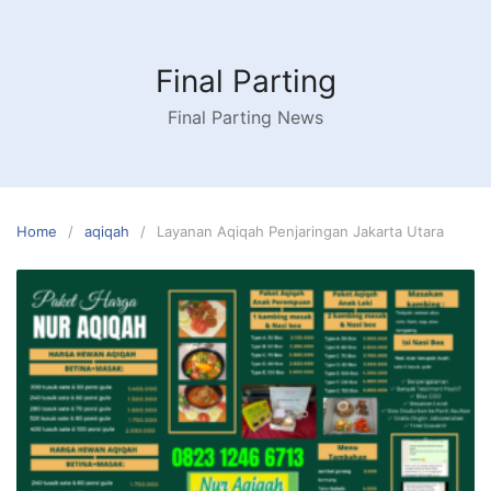
Skip
to
content
Final Parting
Final Parting News
Home
aqiqah
Layanan Aqiqah Penjaringan Jakarta Utara