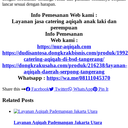
lancar sesuai dengan harapan.
Info Pemesanan Web kami :
Layanan jasa catering aqiqah anak laki dan
perempuan
Info Pemesanan
Web kami :
https://nur-aqiqah.com
https://dudisantosa.dongkrakbisnis.com/produk/1992
catering-aqiqah-di-bsd-tangerang/
https://dongkrakusaha.com/produk/216238/layanan-
aqiqah-daerah-serpong-tangerang
Whatsapp :
https://wa.me/08111045370
Share this
Facebook
Twitter
WhatsApp
Pin It
Related Posts
Layanan Aqiqah Pademangan Jakarta Utara