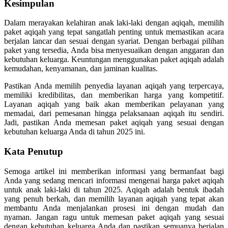
Kesimpulan
Dalam merayakan kelahiran anak laki-laki dengan aqiqah, memilih
paket aqiqah yang tepat sangatlah penting untuk memastikan acara
berjalan lancar dan sesuai dengan syariat. Dengan berbagai pilihan
paket yang tersedia, Anda bisa menyesuaikan dengan anggaran dan
kebutuhan keluarga. Keuntungan menggunakan paket aqiqah adalah
kemudahan, kenyamanan, dan jaminan kualitas.
Pastikan Anda memilih penyedia layanan aqiqah yang terpercaya,
memiliki kredibilitas, dan memberikan harga yang kompetitif.
Layanan aqiqah yang baik akan memberikan pelayanan yang
memadai, dari pemesanan hingga pelaksanaan aqiqah itu sendiri.
Jadi, pastikan Anda memesan paket aqiqah yang sesuai dengan
kebutuhan keluarga Anda di tahun 2025 ini.
Kata Penutup
Semoga artikel ini memberikan informasi yang bermanfaat bagi
Anda yang sedang mencari informasi mengenai harga paket aqiqah
untuk anak laki-laki di tahun 2025. Aqiqah adalah bentuk ibadah
yang penuh berkah, dan memilih layanan aqiqah yang tepat akan
membantu Anda menjalankan prosesi ini dengan mudah dan
nyaman. Jangan ragu untuk memesan paket aqiqah yang sesuai
dengan kebutuhan keluarga Anda dan pastikan semuanya berjalan