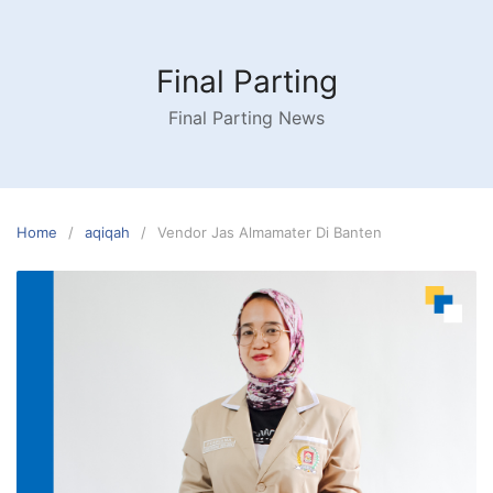
Skip
to
content
Final Parting
Final Parting News
Home
aqiqah
Vendor Jas Almamater Di Banten