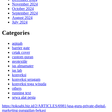
November 2024
October 2024
September 2024
August 2024
July 2024
Categories
aqiqah
barrier gate
cetak cover
custom quran
geotextile
jas almamater
jas lab
konveksi
konveksi seragam
konveksi toga wisuda
others
running text
sewa alat pesta
https://tokoabi.biz.id/2/ARTICLES/6981/jasa-guru-private-digital-
marketing-panggilan-bekasi