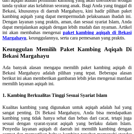
dari aqiqah adalah pemilihan kambing yang akan disembelih sebagai
tanda syukur atas kelahiran seorang anak. Bagi Anda yang tinggal di
Bekasi, khususnya di daerah Margahayu, kini hadir pilihan paket
kambing aqiqah yang dapat mempermudah pelaksanaan ibadah ini.
Dengan layanan yang praktis, aman, dan sesuai syariat Islam, Anda
dapat menjalankan aqiqah dengan lebih mudah dan nyaman. Artikel
ini akan membahas mengenai
paket kambing aqiqah di Bekasi
Margahayu
, keunggulannya, serta cara pemesanan yang praktis.
Keunggulan Memilih Paket Kambing Aqiqah Di
Bekasi Margahayu
Ada banyak alasan mengapa memilih paket kambing aqiqah di
Bekasi Margahayu adalah pilihan yang tepat. Beberapa alasan
berikut ini akan memberikan gambaran lebih jelas mengenai manfaat
memilih layanan aqiqah ini.
1.
Kambing Berkualitas Tinggi Sesuai Syariat Islam
Kualitas kambing yang digunakan untuk aqiqah adalah hal yang
sangat penting. Di Bekasi Margahayu, Anda bisa mendapatkan
kambing yang tidak hanya sehat dan bebas dari cacat, tetapi juga
sesuai dengan syarat-syarat aqiqah yang berlaku dalam Islam.
Penyedia layanan aqiqah di daerah ini memilih kambing dengan