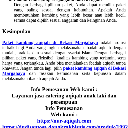
Dengan berbagai pilihan paket, Anda dapat memilih paket
yang paling sesuai dengan kebutuhan. Apakah Anda
membutuhkan kambing yang lebih besar atau lebih kecil,
semua dapat dipilih sesuai anggaran dan keinginan Anda.
Kesimpulan
Paket kambing aqiqah di Bekasi Margahayu
adalah solusi
terbaik bagi Anda yang ingin melaksanakan ibadah aqiqah dengan
mudah, praktis, dan sesuai dengan syariat Islam. Dengan berbagai
pilihan paket yang fleksibel, kualitas kambing yang terjamin, serta
harga yang terjangkau, Anda bisa menjalankan ibadah aqiqah tanpa
khawatir. Jangan tunda lagi, pilih
paket kambing aqiqah di Bekasi
Margahayu
dan rasakan kemudahan serta kepuasan dalam
melaksanakan ibadah aqiqah Anda.
Info Pemesanan Web kami :
Layanan jasa catering aqiqah anak laki dan
perempuan
Info Pemesanan
Web kami :
https://nur-aqiqah.com
https://dudisantosa.dongkrakbisnis.com/produk/1992