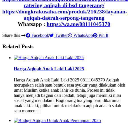
catering-aqiqah-di-bsd-tangerang/
https://dongkrakusaha.com/produk/216238/layanan-
aqiqah-daerah-serpong-tangerang
Whatsapp :
https://wa.me/08111045370
Share this
Facebook
Twitter
WhatsApp
Pin It
Related Posts
Harga Aqiqah Anak Laki Laki 2025
Harga Aqiqah Anak Laki Laki 2025 08111045370 Aqiqah
merupakan salah satu bentuk rasa syukur yang dilakukan oleh
umat Muslim ketika anak lahir ke dunia. Proses ini tidak
hanya menjadi bagian dari ibadah, tetapi juga memiliki nilai
sosial yang mendalam. Bagi orang tua yang baru dikaruniai
anak laki-laki, pilihan untuk melakukan aqiqah adalah salah
satu momen …