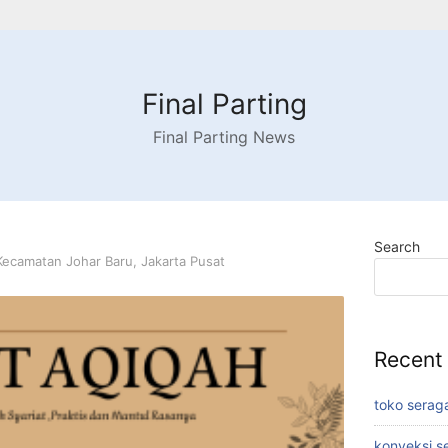
Final Parting
Final Parting News
Search
Kecamatan Johar Baru, Jakarta Pusat
Recent
toko serag
konveksi s