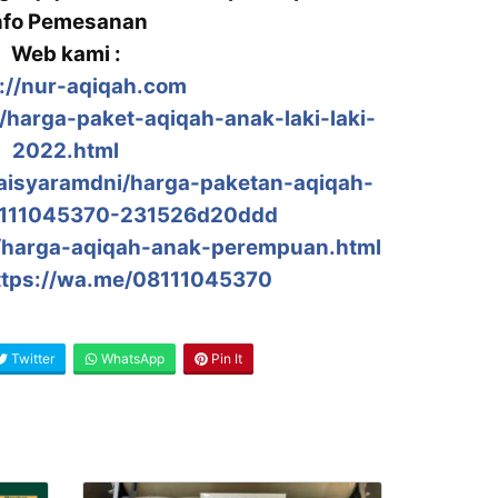
nfo Pemesanan
Web kami :
://nur-aqiqah.com
/harga-paket-aqiqah-anak-laki-laki-
2022.html
aisyaramdni/harga-paketan-aqiqah-
8111045370-231526d20ddd
m/harga-aqiqah-anak-perempuan.html
ttps://wa.me/08111045370
Twitter
WhatsApp
Pin It