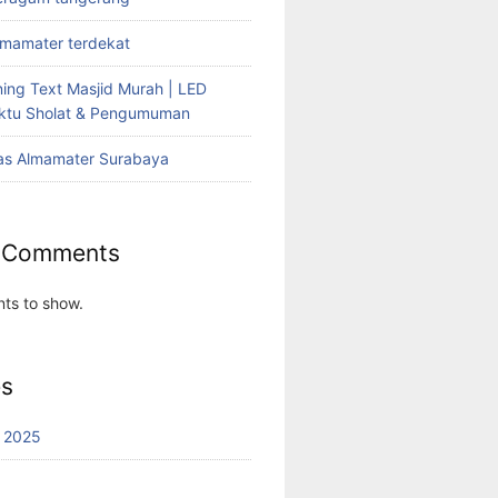
lmamater terdekat
ing Text Masjid Murah | LED
aktu Sholat & Pengumuman
as Almamater Surabaya
 Comments
ts to show.
es
 2025