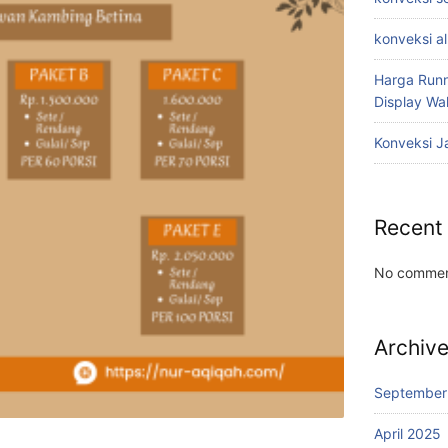
konveksi a
Harga Runn
Display W
Konveksi J
Recent
No commen
Archiv
September
April 2025