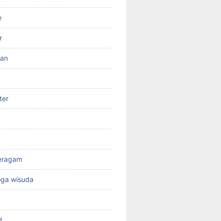
e
r
ran
ter
seragam
oga wisuda
t