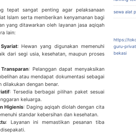
ng tepat sangat penting agar pelaksanaan
sewa alat 
riat Islam serta memberikan kenyamanan bagi
an yang ditawarkan oleh layanan jasa aqiqah
a lain:
https://to
Syariat
: Hewan yang digunakan memenuhi
guru-priva
bekasi
baik dari segi usia, kesehatan, maupun proses
 Transparan
: Pelanggan dapat menyaksikan
belihan atau mendapat dokumentasi sebagai
h dilakukan dengan benar.
atif
: Tersedia berbagai pilihan paket sesuai
nggaran keluarga.
n Higienis
: Daging aqiqah diolah dengan cita
emenuhi standar kebersihan dan kesehatan.
ktu
: Layanan ini memastikan pesanan tiba
disepakati.