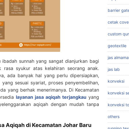
barrier gat
cetak cove
custom qu
geotextile
jas almama
 ibadah sunnah yang sangat dianjurkan bagi
 rasa syukur atas kelahiran seorang anak.
jas lab
a, ada banyak hal yang perlu dipersiapkan,
konveksi
 yang sesuai syariat, proses penyembelihan,
pada yang berhak menerimanya. Di Kecamatan
konveksi 
ersedia
layanan jasa aqiqah terjangkau
yang
elenggarakan aqiqah dengan mudah tanpa
konveksi t
others
a Aqiqah di Kecamatan Johar Baru
running tex