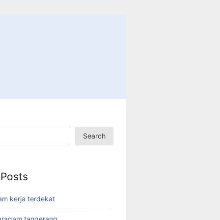
Search
 Posts
am kerja terdekat
eragam tangerang