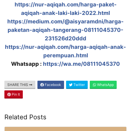
https://nur-aqiqah.com/harga-paket-
aqiqah-anak-laki-laki-2022.html
https://medium.com/@aisyaramdni/harga-
paketan-aqiqah-tangerang-08111045370-
231526d20ddd
https://nur-aqiqah.com/harga-aqiqah-anak-
perempuan.html
Whatsapp :
https://wa.me/08111045370
SHARE THIS
Facebook
Twitter
WhatsApp
Pin It
Related Posts