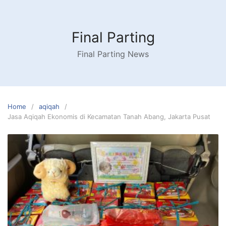
Skip
to
content
Final Parting
Final Parting News
Home
aqiqah
Jasa Aqiqah Ekonomis di Kecamatan Tanah Abang, Jakarta Pusat