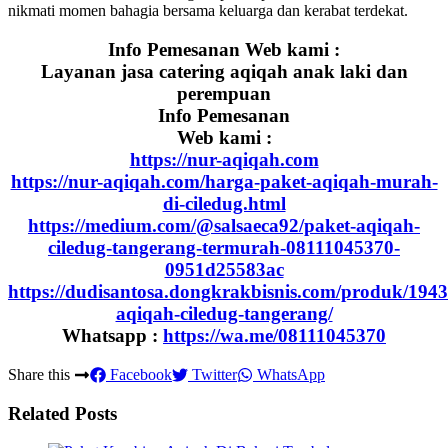
nikmati momen bahagia bersama keluarga dan kerabat terdekat.
Info Pemesanan Web kami :
Layanan jasa catering aqiqah anak laki dan
perempuan
Info Pemesanan
Web kami :
https://nur-aqiqah.com
https://nur-aqiqah.com/harga-paket-aqiqah-murah-
di-ciledug.html
https://medium.com/@salsaeca92/paket-aqiqah-
ciledug-tangerang-termurah-08111045370-
0951d25583ac
https://dudisantosa.dongkrakbisnis.com/produk/1943
aqiqah-ciledug-tangerang/
Whatsapp :
https://wa.me/08111045370
Share this
Facebook
Twitter
WhatsApp
Related Posts