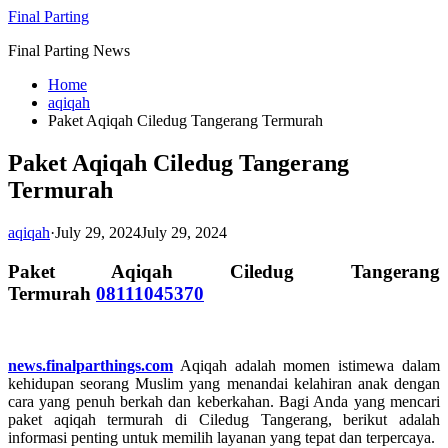
Skip
Final Parting
to
Final Parting News
content
Home
aqiqah
Paket Aqiqah Ciledug Tangerang Termurah
Paket Aqiqah Ciledug Tangerang
Termurah
aqiqah
·
July 29, 2024
July 29, 2024
Paket Aqiqah Ciledug Tangerang
Termurah
08111045370
news.finalparthings.com
Aqiqah adalah momen istimewa dalam
kehidupan seorang Muslim yang menandai kelahiran anak dengan
cara yang penuh berkah dan keberkahan. Bagi Anda yang mencari
paket aqiqah termurah di Ciledug Tangerang, berikut adalah
informasi penting untuk memilih layanan yang tepat dan terpercaya.