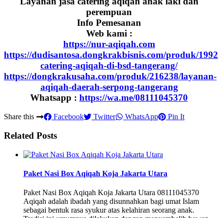
Layanan jasa catering aqiqah anak laki dan
perempuan
Info Pemesanan
Web kami :
https://nur-aqiqah.com
https://dudisantosa.dongkrakbisnis.com/produk/1992
catering-aqiqah-di-bsd-tangerang/
https://dongkrakusaha.com/produk/216238/layanan-
aqiqah-daerah-serpong-tangerang
Whatsapp :
https://wa.me/08111045370
Share this
Facebook
Twitter
WhatsApp
Pin It
Related Posts
Paket Nasi Box Aqiqah Koja Jakarta Utara
Paket Nasi Box Aqiqah Koja Jakarta Utara 08111045370
Aqiqah adalah ibadah yang disunnahkan bagi umat Islam
sebagai bentuk rasa syukur atas kelahiran seorang anak.