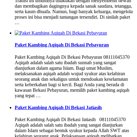
Tradisi ini umumnya dilakukan dengan menyembelih hewan
dan membagikan dagingnya kepada sanak saudara, tetangga,
serta kaum dhuafa. Namun, bagi banyak keluarga, mengelola
proses ini bisa menjadi tantangan tersendiri. Di sinilah paket
…
Paket Kambing Aqiqah Di Bekasi Pebayuran
Paket Kambing Aqiqah Di Bekasi Pebayuran 08111045370
Aqiqah adalah salah satu ibadah sunnah yang sangat
dianjurkan dalam agama Islam. Bagi umat Muslim,
melaksanakan aqiqah adalah wujud syukur atas kelahiran
seorang anak dan sekaligus untuk mendoakan keselamatan
serta keberkahan bagi si kecil. Bagi Anda yang berada di
kawasan Bekasi Pebayuran, memilih paket kambing aqiqah
yang tepat …
Paket Kambing Aqiqah Di Bekasi Jatiasih
Paket Kambing Aqiqah Di Bekasi Jatiasih 08111045370
Aqiqah adalah salah satu ibadah yang sangat dianjurkan
dalam Islam sebagai bentuk syukur kepada Allah SWT atas
kelahiran seorang anak. Pelaksanaan aqiqah melibatkan