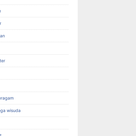
e
r
ran
ter
seragam
oga wisuda
t