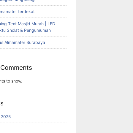
lmamater terdekat
ing Text Masjid Murah | LED
aktu Sholat & Pengumuman
as Almamater Surabaya
 Comments
ts to show.
es
 2025