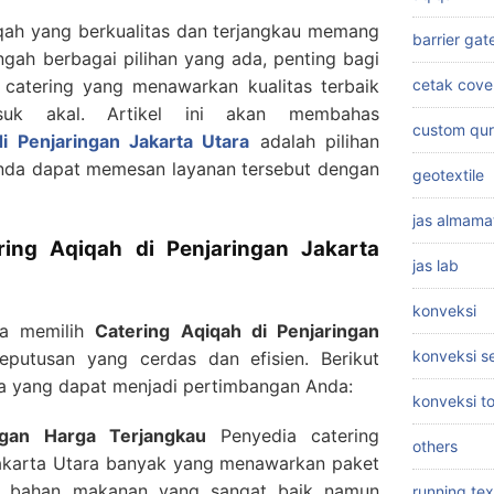
iqah yang berkualitas dan terjangkau memang
barrier gat
gah berbagai pilihan yang ada, penting bagi
cetak cove
 catering yang menawarkan kualitas terbaik
uk akal. Artikel ini akan membahas
custom qu
i Penjaringan Jakarta Utara
adalah pilihan
nda dapat memesan layanan tersebut dengan
geotextile
jas almama
ing Aqiqah di Penjaringan Jakarta
jas lab
konveksi
pa memilih
Catering Aqiqah di Penjaringan
konveksi 
utusan yang cerdas dan efisien. Berikut
a yang dapat menjadi pertimbangan Anda:
konveksi t
ngan Harga Terjangkau
Penyedia catering
others
Jakarta Utara banyak yang menawarkan paket
as bahan makanan yang sangat baik namun
running tex