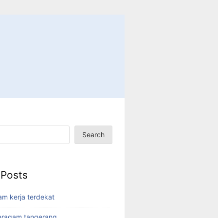
Search
 Posts
am kerja terdekat
eragam tangerang