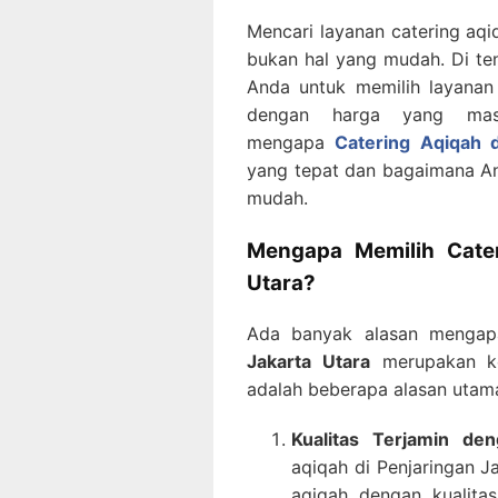
Mencari layanan catering aq
bukan hal yang mudah. Di ten
Anda untuk memilih layanan
dengan harga yang mas
mengapa
Catering Aqiqah d
yang tepat dan bagaimana A
mudah.
Mengapa Memilih Cater
Utara?
Ada banyak alasan menga
Jakarta Utara
merupakan kep
adalah beberapa alasan utam
Kualitas Terjamin de
aqiqah di Penjaringan 
aqiqah dengan kualit