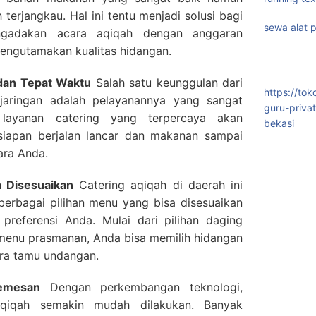
terjangkau. Hal ini tentu menjadi solusi bagi
sewa alat 
gadakan acara aqiqah dengan anggaran
mengutamakan kualitas hidangan.
 dan Tepat Waktu
Salah satu keunggulan dari
https://to
njaringan adalah pelayanannya yang sangat
guru-priva
a layanan catering yang terpercaya akan
bekasi
iapan berjalan lancar dan makanan sampai
ara Anda.
 Disesuaikan
Catering aqiqah di daerah ini
rbagai pilihan menu yang bisa disesuaikan
referensi Anda. Mulai dari pilihan daging
menu prasmanan, Anda bisa memilih hidangan
era tamu undangan.
emesan
Dengan perkembangan teknologi,
qiqah semakin mudah dilakukan. Banyak