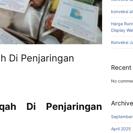
konveksi a
Harga Runn
Display W
Konveksi J
h Di Penjaringan
Recent
No commen
Archiv
iqah Di Penjaringan
September
April 2025