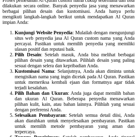
Proses pemesanan Al Quran custom nama cukup sederhana dan bisa
dilakukan secara online. Banyak penyedia jasa yang menawarkan
berbagai pilihan desain dan kustomisasi. Anda hanya perlu
mengikuti langkah-langkah berikut untuk mendapatkan Al Quran
impian Anda:
Kunjungi Website Penyedia
: Mulailah dengan mengunjungi
situs web penyedia jasa Al Quran custom nama yang Anda
percayai. Pastikan untuk memilih penyedia yang memiliki
ulasan positif dan reputasi baik.
Pilih Desain
: Setelah masuk, Anda bisa melihat berbagai
pilihan desain yang ditawarkan. Pilihlah desain yang paling
sesuai dengan selera dan kepribadian Anda.
Kustomisasi Nama
: Selanjutnya, Anda akan diminta untuk
mengisikan nama yang ingin dicetak pada Al Quran. Pastikan
untuk memeriksa kembali ejaan dan formatnya agar tidak
terjadi kesalahan.
Pilih Bahan dan Ukuran
: Anda juga dapat memilih bahan
dan ukuran Al Quran. Beberapa penyedia menawarkan
pilihan kulit, kain, atau bahan lainnya. Pilihlah yang sesuai
dengan preferensi Anda.
Selesaikan Pembayaran
: Setelah semua detail diisi, Anda
akan diarahkan untuk menyelesaikan pembayaran. Pastikan
untuk memilih metode pembayaran yang aman dan
terpercaya.