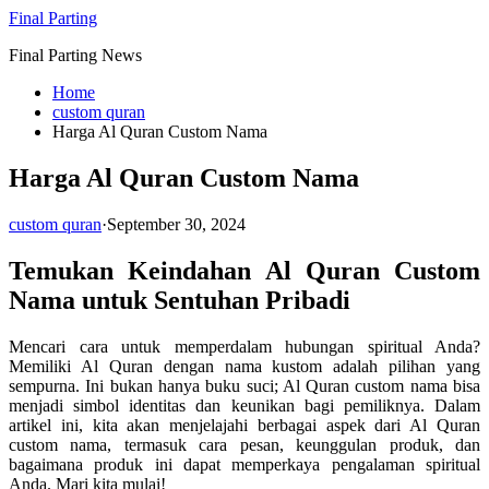
Skip
Final Parting
to
Final Parting News
content
Home
custom quran
Harga Al Quran Custom Nama
Harga Al Quran Custom Nama
custom quran
·
September 30, 2024
Temukan Keindahan Al Quran Custom
Nama untuk Sentuhan Pribadi
Mencari cara untuk memperdalam hubungan spiritual Anda?
Memiliki Al Quran dengan nama kustom adalah pilihan yang
sempurna. Ini bukan hanya buku suci; Al Quran custom nama bisa
menjadi simbol identitas dan keunikan bagi pemiliknya. Dalam
artikel ini, kita akan menjelajahi berbagai aspek dari Al Quran
custom nama, termasuk cara pesan, keunggulan produk, dan
bagaimana produk ini dapat memperkaya pengalaman spiritual
Anda. Mari kita mulai!