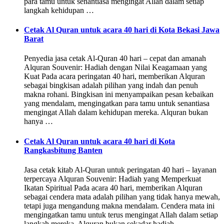
para tamu untuk senantiasa mengingat Allah dalam setiap
langkah kehidupan …
Cetak Al Quran untuk acara 40 hari di Kota Bekasi Jawa
Barat
Penyedia jasa cetak Al-Quran 40 hari – cepat dan amanah
Alquran Souvenir: Hadiah dengan Nilai Keagamaan yang
Kuat Pada acara peringatan 40 hari, memberikan Alquran
sebagai bingkisan adalah pilihan yang indah dan penuh
makna rohani. Bingkisan ini menyampaikan pesan kebaikan
yang mendalam, mengingatkan para tamu untuk senantiasa
mengingat Allah dalam kehidupan mereka. Alquran bukan
hanya …
Cetak Al Quran untuk acara 40 hari di Kota
Rangkasbitung Banten
Jasa cetak kitab Al-Quran untuk peringatan 40 hari – layanan
terpercaya Alquran Souvenir: Hadiah yang Memperkuat
Ikatan Spiritual Pada acara 40 hari, memberikan Alquran
sebagai cendera mata adalah pilihan yang tidak hanya mewah,
tetapi juga mengandung makna mendalam. Cendera mata ini
mengingatkan tamu untuk terus mengingat Allah dalam setiap
langkah mereka. Alquran bukan sekadar hadiah …