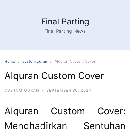
Skip
to
content
Final Parting
Final Parting News
Home
custom quran
Alquran Custom Cover
Alquran Custom Cover
CUSTOM QURAN
·
SEPTEMBER 30, 2024
Alquran Custom Cover:
Menghadirkan Sentuhan