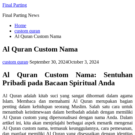
Skip
Final Parting
to
Final Parting News
content
Home
custom quran
Al Quran Custom Nama
Al Quran Custom Nama
custom quran
·
September 30, 2024
October 3, 2024
Al Quran Custom Nama: Sentuhan
Pribadi pada Bacaan Spiritual Anda
Al Quran adalah kitab suci yang sangat dihormati dalam agama
Islam. Membaca dan memahami Al Quran merupakan bagian
penting dalam kehidupan seorang Muslim. Salah satu cara untuk
menambah keistimewaan dalam beribadah adalah dengan memiliki
Al Quran custom yang dipersonalisasi dengan nama Anda. Dalam
artikel ini, kita akan menjelajahi berbagai aspek menarik mengenai
Al Quran custom nama, termasuk keunggulannya, cara pemesanan,
dan manfaat memiliki Al Quran yang disesuaikan dengan identitas