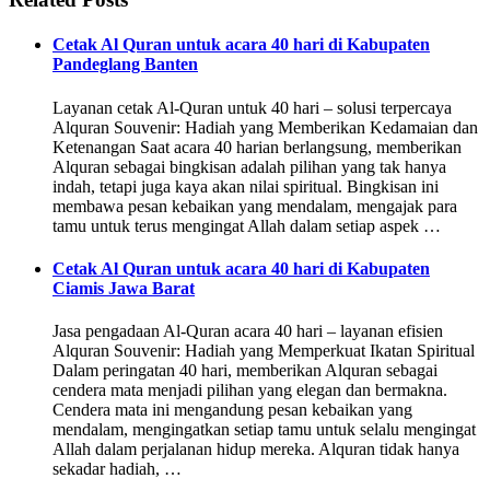
Cetak Al Quran untuk acara 40 hari di Kabupaten
Pandeglang Banten
Layanan cetak Al-Quran untuk 40 hari – solusi terpercaya
Alquran Souvenir: Hadiah yang Memberikan Kedamaian dan
Ketenangan Saat acara 40 harian berlangsung, memberikan
Alquran sebagai bingkisan adalah pilihan yang tak hanya
indah, tetapi juga kaya akan nilai spiritual. Bingkisan ini
membawa pesan kebaikan yang mendalam, mengajak para
tamu untuk terus mengingat Allah dalam setiap aspek …
Cetak Al Quran untuk acara 40 hari di Kabupaten
Ciamis Jawa Barat
Jasa pengadaan Al-Quran acara 40 hari – layanan efisien
Alquran Souvenir: Hadiah yang Memperkuat Ikatan Spiritual
Dalam peringatan 40 hari, memberikan Alquran sebagai
cendera mata menjadi pilihan yang elegan dan bermakna.
Cendera mata ini mengandung pesan kebaikan yang
mendalam, mengingatkan setiap tamu untuk selalu mengingat
Allah dalam perjalanan hidup mereka. Alquran tidak hanya
sekadar hadiah, …