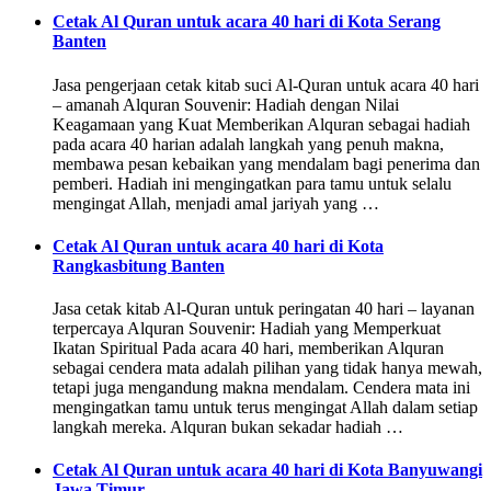
Cetak Al Quran untuk acara 40 hari di Kota Serang
Banten
Jasa pengerjaan cetak kitab suci Al-Quran untuk acara 40 hari
– amanah Alquran Souvenir: Hadiah dengan Nilai
Keagamaan yang Kuat Memberikan Alquran sebagai hadiah
pada acara 40 harian adalah langkah yang penuh makna,
membawa pesan kebaikan yang mendalam bagi penerima dan
pemberi. Hadiah ini mengingatkan para tamu untuk selalu
mengingat Allah, menjadi amal jariyah yang …
Cetak Al Quran untuk acara 40 hari di Kota
Rangkasbitung Banten
Jasa cetak kitab Al-Quran untuk peringatan 40 hari – layanan
terpercaya Alquran Souvenir: Hadiah yang Memperkuat
Ikatan Spiritual Pada acara 40 hari, memberikan Alquran
sebagai cendera mata adalah pilihan yang tidak hanya mewah,
tetapi juga mengandung makna mendalam. Cendera mata ini
mengingatkan tamu untuk terus mengingat Allah dalam setiap
langkah mereka. Alquran bukan sekadar hadiah …
Cetak Al Quran untuk acara 40 hari di Kota Banyuwangi
Jawa Timur