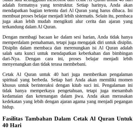
adalah formatnya yang terstruktur. Setiap harinya, Anda akan
mendapatkan bagian tertentu dari Al Quran yang harus dibaca. Ini
membuat proses belajar menjadi lebih sistematis. Selain itu, pembaca
juga akan lebih mudah mengikuti alur cerita dan ajaran yang
terkandung dalam Al Quran.
Dengan membagi bacaan ke dalam sesi harian, Anda tidak hanya
memperdalam pemahaman, tetapi juga mengajak diri untuk disiplin.
Disiplin dalam membaca dan merenungkan isi Al Quran adalah
salah satu kunci untuk mendapatkan keberkahan dan bimbingan
dari-Nya. Dengan cara ini, proses belajar menjadi lebih
menyenangkan dan tidak terasa membebani.
Cetak Al Quran untuk 40 hari juga memberikan pengalaman
spiritual yang berbeda. Setiap hari Anda akan memiliki momen
khusus untuk berinteraksi dengan kitab suci ini. Pengalaman ini
tidak hanya memperkaya pengetahuan, tetapi juga menambah
kedamaian dan ketenangan dalam jiwa. Anda akan merasakan
kedekatan yang lebih dengan ajaran agama yang menjadi pegangan
hidup.
Fasilitas Tambahan Dalam Cetak Al Quran Untuk
40 Hari