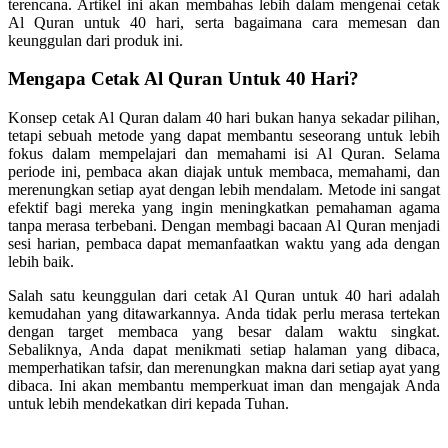
terencana. Artikel ini akan membahas lebih dalam mengenai cetak
Al Quran untuk 40 hari, serta bagaimana cara memesan dan
keunggulan dari produk ini.
Mengapa Cetak Al Quran Untuk 40 Hari?
Konsep cetak Al Quran dalam 40 hari bukan hanya sekadar pilihan,
tetapi sebuah metode yang dapat membantu seseorang untuk lebih
fokus dalam mempelajari dan memahami isi Al Quran. Selama
periode ini, pembaca akan diajak untuk membaca, memahami, dan
merenungkan setiap ayat dengan lebih mendalam. Metode ini sangat
efektif bagi mereka yang ingin meningkatkan pemahaman agama
tanpa merasa terbebani. Dengan membagi bacaan Al Quran menjadi
sesi harian, pembaca dapat memanfaatkan waktu yang ada dengan
lebih baik.
Salah satu keunggulan dari cetak Al Quran untuk 40 hari adalah
kemudahan yang ditawarkannya. Anda tidak perlu merasa tertekan
dengan target membaca yang besar dalam waktu singkat.
Sebaliknya, Anda dapat menikmati setiap halaman yang dibaca,
memperhatikan tafsir, dan merenungkan makna dari setiap ayat yang
dibaca. Ini akan membantu memperkuat iman dan mengajak Anda
untuk lebih mendekatkan diri kepada Tuhan.