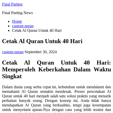
Skip
Final Parting
to
Final Parting News
content
Home
custom quran
Cetak Al Quran Untuk 40 Hari
Cetak Al Quran Untuk 40 Hari
custom quran
·
September 30, 2024
Cetak Al Quran Untuk 40 Hari:
Memperoleh Keberkahan Dalam Waktu
Singkat
Dalam dunia yang serba cepat ini, kebutuhan untuk mendalami dan
memahami Al Quran semakin mendesak. Proses pencetakan Al
Quran untuk 40 hari menjadi salah satu solusi praktis yang menarik
perhatian banyak orang. Dengan konsep ini, Anda tidak hanya
mendapatkan Al Quran yang berkualitas, tetapi juga kesempatan
untuk menyelami ajaran-Nya dengan cara yang lebih teratur dan