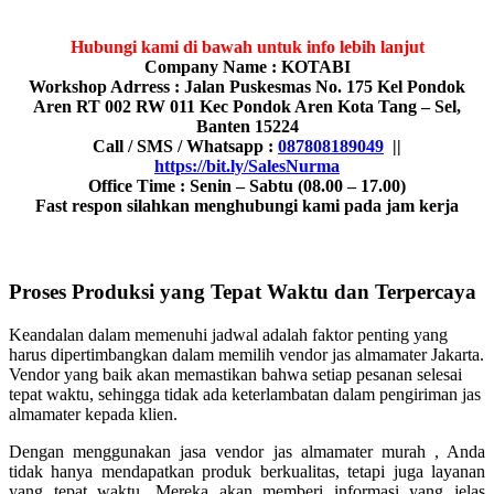
Hubungi kami di bawah untuk info lebih lanjut
Company Name : KOTABI
Workshop Adrress : Jalan Puskesmas No. 175 Kel Pondok
Aren RT 002 RW 011 Kec Pondok Aren Kota Tang – Sel,
Banten 15224
Call / SMS / Whatsapp :
087808189049
||
https://bit.ly/SalesNurma
Office Time : Senin – Sabtu (08.00 – 17.00)
Fast respon silahkan menghubungi kami pada jam kerja
Proses Produksi yang Tepat Waktu dan Terpercaya
Keandalan dalam memenuhi jadwal adalah faktor penting yang
harus dipertimbangkan dalam memilih vendor jas almamater Jakarta.
Vendor yang baik akan memastikan bahwa setiap pesanan selesai
tepat waktu, sehingga tidak ada keterlambatan dalam pengiriman jas
almamater kepada klien.
Dengan menggunakan jasa vendor jas almamater murah , Anda
tidak hanya mendapatkan produk berkualitas, tetapi juga layanan
yang tepat waktu. Mereka akan memberi informasi yang jelas