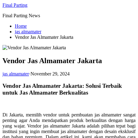
Skip
Final Parting
to
Final Parting News
content
Home
jas almamater
Vendor Jas Almamater Jakarta
Vendor Jas Almamater Jakarta
jas almamater
·
November 29, 2024
Vendor Jas Almamater Jakarta: Solusi Terbaik
untuk Jas Almamater Berkualitas
Di Jakarta, memilih vendor untuk pembuatan jas almamater sangat
penting agar Anda mendapatkan produk berkualitas dengan harga
yang wajar. Vendor jas almamater Jakarta adalah pilihan tepat bagi
institusi yang ingin membuat jas almamater dengan desain eksklusif
dan bahan premium. Dalam artikel ini, kami akan membahas cara