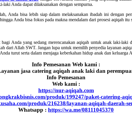
aki-laki Anda dapat dilaksanakan dengan sempurna.
, Anda bisa lebih siap dalam melaksanakan ibadah ini dengan pen
ingga Anda bisa fokus pada makna mendalam dari prosesi aqiqah itu s
t bagi Anda yang sedang merencanakan aqiqah untuk anak laki-laki d
kah dari Allah SWT. Jangan lupa untuk memilih penyedia layanan aq
Anda turut serta dalam menjaga keberkahan hidup anak dan keluarga 
Info Pemesanan Web kami :
ayanan jasa catering aqiqah anak laki dan perempu
Info Pemesanan
Web kami :
https://nur-aqiqah.com
dongkrakbisnis.com/produk/199247/paket-catering-aqi
akusaha.com/produk/216238/layanan-aqiqah-daerah-se
Whatsapp :
https://wa.me/08111045370