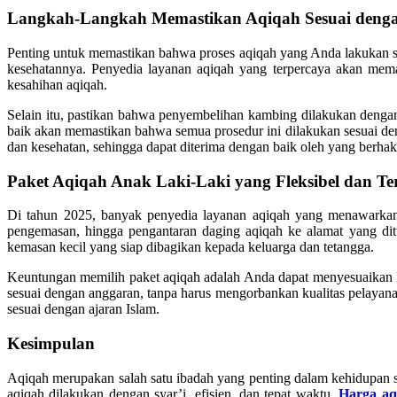
Langkah-Langkah Memastikan Aqiqah Sesuai denga
Penting untuk memastikan bahwa proses aqiqah yang Anda lakukan sesu
kesehatannya. Penyedia layanan aqiqah yang terpercaya akan mema
kesahihan aqiqah.
Selain itu, pastikan bahwa penyembelihan kambing dilakukan denga
baik akan memastikan bahwa semua prosedur ini dilakukan sesuai den
dan kesehatan, sehingga dapat diterima dengan baik oleh yang berha
Paket Aqiqah Anak Laki-Laki yang Fleksibel dan T
Di tahun 2025, banyak penyedia layanan aqiqah yang menawarkan
pengemasan, hingga pengantaran daging aqiqah ke alamat yang dit
kemasan kecil yang siap dibagikan kepada keluarga dan tetangga.
Keuntungan memilih paket aqiqah adalah Anda dapat menyesuaikan la
sesuai dengan anggaran, tanpa harus mengorbankan kualitas pelayan
sesuai dengan ajaran Islam.
Kesimpulan
Aqiqah merupakan salah satu ibadah yang penting dalam kehidupan 
aqiqah dilakukan dengan syar’i, efisien, dan tepat waktu.
Harga aq