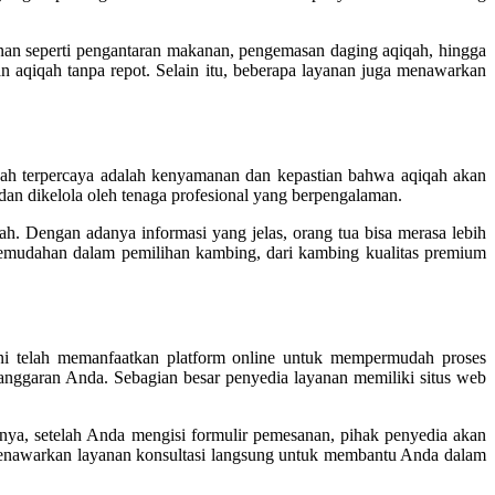
nan seperti pengantaran makanan, pengemasan daging aqiqah, hingga
an aqiqah tanpa repot. Selain itu, beberapa layanan juga menawarkan
iqah terpercaya adalah kenyamanan dan kepastian bahwa aqiqah akan
dan dikelola oleh tenaga profesional yang berpengalaman.
ah. Dengan adanya informasi yang jelas, orang tua bisa merasa lebih
kemudahan dalam pemilihan kambing, dari kambing kualitas premium
ini telah memanfaatkan platform online untuk mempermudah proses
nggaran Anda. Sebagian besar penyedia layanan memiliki situs web
anya, setelah Anda mengisi formulir pemesanan, pihak penyedia akan
menawarkan layanan konsultasi langsung untuk membantu Anda dalam