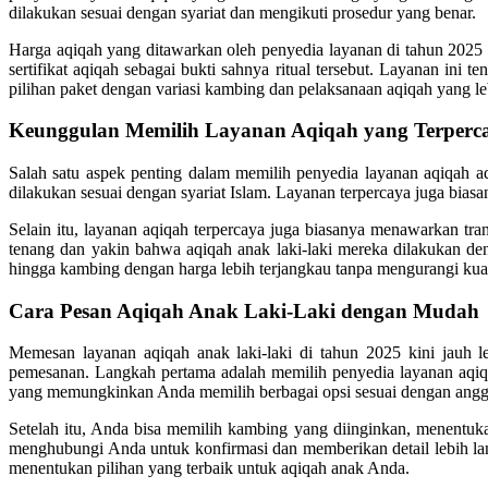
dilakukan sesuai dengan syariat dan mengikuti prosedur yang benar.
Harga aqiqah yang ditawarkan oleh penyedia layanan di tahun 2025
sertifikat aqiqah sebagai bukti sahnya ritual tersebut. Layanan in
pilihan paket dengan variasi kambing dan pelaksanaan aqiqah yang leb
Keunggulan Memilih Layanan Aqiqah yang Terperc
Salah satu aspek penting dalam memilih penyedia layanan aqiqah a
dilakukan sesuai dengan syariat Islam. Layanan terpercaya juga bias
Selain itu, layanan aqiqah terpercaya juga biasanya menawarkan tra
tenang dan yakin bahwa aqiqah anak laki-laki mereka dilakukan d
hingga kambing dengan harga lebih terjangkau tanpa mengurangi kual
Cara Pesan Aqiqah Anak Laki-Laki dengan Mudah
Memesan layanan aqiqah anak laki-laki di tahun 2025 kini jauh 
pemesanan. Langkah pertama adalah memilih penyedia layanan aqiq
yang memungkinkan Anda memilih berbagai opsi sesuai dengan angga
Setelah itu, Anda bisa memilih kambing yang diinginkan, menentuka
menghubungi Anda untuk konfirmasi dan memberikan detail lebih l
menentukan pilihan yang terbaik untuk aqiqah anak Anda.