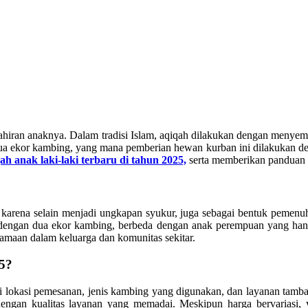
elahiran anaknya. Dalam tradisi Islam, aqiqah dilakukan dengan meny
ua ekor kambing, yang mana pemberian hewan kurban ini dilakukan den
ah anak laki-laki terbaru di tahun 2025,
serta memberikan panduan 
arena selain menjadi ungkapan syukur, juga sebagai bentuk pemenu
ukan dengan dua ekor kambing, berbeda dengan anak perempuan yang h
amaan dalam keluarga dan komunitas sekitar.
5?
erti lokasi pemesanan, jenis kambing yang digunakan, dan layanan tam
engan kualitas layanan yang memadai. Meskipun harga bervariasi,