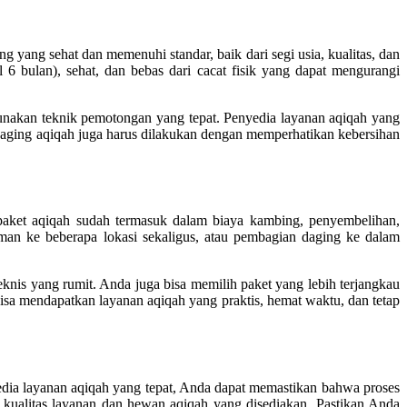
 yang sehat dan memenuhi standar, baik dari segi usia, kualitas, dan
 bulan), sehat, dan bebas dari cacat fisik yang dapat mengurangi
unakan teknik pemotongan yang tepat. Penyedia layanan aqiqah yang
 daging aqiqah juga harus dilakukan dengan memperhatikan kebersihan
aket aqiqah sudah termasuk dalam biaya kambing, penyembelihan,
man ke beberapa lokasi sekaligus, atau pembagian daging ke dalam
nis yang rumit. Anda juga bisa memilih paket yang lebih terjangkau
sa mendapatkan layanan aqiqah yang praktis, hemat waktu, dan tetap
dia layanan aqiqah yang tepat, Anda dapat memastikan bahwa proses
h kualitas layanan dan hewan aqiqah yang disediakan. Pastikan Anda