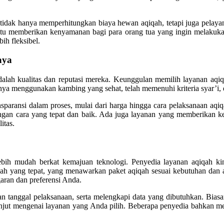
 tidak hanya memperhitungkan biaya hewan aqiqah, tetapi juga pelaya
i tentu memberikan kenyamanan bagi para orang tua yang ingin melakuk
ih fleksibel.
aya
dalah kualitas dan reputasi mereka. Keunggulan memilih layanan aq
anya menggunakan kambing yang sehat, telah memenuhi kriteria syar’i, 
nsparansi dalam proses, mulai dari harga hingga cara pelaksanaan aqiq
engan cara yang tepat dan baik. Ada juga layanan yang memberikan 
itas.
lebih mudah berkat kemajuan teknologi. Penyedia layanan aqiqah k
ah yang tepat, yang menawarkan paket aqiqah sesuai kebutuhan dan a
ran dan preferensi Anda.
n tanggal pelaksanaan, serta melengkapi data yang dibutuhkan. Bias
anjut mengenai layanan yang Anda pilih. Beberapa penyedia bahkan 