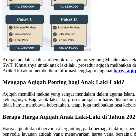
Aqiqah adalah salah satu bentuk rasa syukur seorang Muslim atas k
SWT. Khususnya untuk anak laki-laki, prosedur aqiqah melibatkan d
Artikel ini akan memberikan informasi lengkap mengenai
harga aqiq
Mengapa Aqiqah Penting bagi Anak Laki-Laki?
Aqiqah memiliki makna yang sangat mendalam dalam agama Islam, k
keluarganya. Bagi anak laki-laki, proses aqiqah ini harus dilak
tidak hanya membawa keberkahan, tetapi juga melibatkan rasa kebers
Berapa Harga Aqiqah Anak Laki-Laki di Tahun 202
Harga aqiqah dapat bervariasi tergantung pada berbagai faktor, sep
penyedia layanan aqiqah yang menawarkan harga yang bersaing d