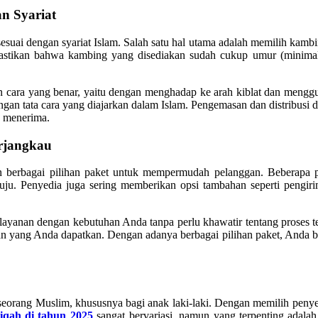
n Syariat
ai dengan syariat Islam. Salah satu hal utama adalah memilih kambing
stikan bahwa kambing yang disediakan sudah cukup umur (minimal 6
n cara yang benar, yaitu dengan menghadap ke arah kiblat dan mengg
gan tata cara yang diajarkan dalam Islam. Pengemasan dan distribusi
k menerima.
erjangkau
 berbagai pilihan paket untuk mempermudah pelanggan. Beberapa p
uju. Penyedia juga sering memberikan opsi tambahan seperti pengiri
yanan dengan kebutuhan Anda tanpa perlu khawatir tentang proses tek
an yang Anda dapatkan. Dengan adanya berbagai pilihan paket, Anda bi
seorang Muslim, khususnya bagi anak laki-laki. Dengan memilih penye
iqah di tahun 2025
sangat bervariasi, namun yang terpenting adala