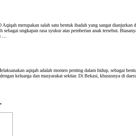
qah merupakan salah satu bentuk ibadah yang sangat dianjurkan dala
 sebagai ungkapan rasa syukur atas pemberian anak tersebut. Biasan
tu …
sanakan aqiqah adalah momen penting dalam hidup, sebagai bentuk r
dengan keluarga dan masyarakat sekitar. Di Bekasi, khususnya di daer
*