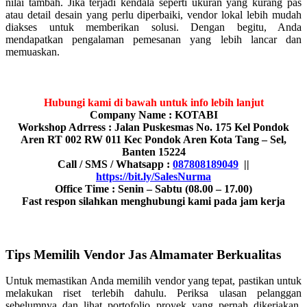
nilai tambah. Jika terjadi kendala seperti ukuran yang kurang pas
atau detail desain yang perlu diperbaiki, vendor lokal lebih mudah
diakses untuk memberikan solusi. Dengan begitu, Anda
mendapatkan pengalaman pemesanan yang lebih lancar dan
memuaskan.
Hubungi kami di bawah untuk info lebih lanjut
Company Name : KOTABI
Workshop Adrress : Jalan Puskesmas No. 175 Kel Pondok
Aren RT 002 RW 011 Kec Pondok Aren Kota Tang – Sel,
Banten 15224
Call / SMS / Whatsapp :
087808189049
||
https://bit.ly/SalesNurma
Office Time : Senin – Sabtu (08.00 – 17.00)
Fast respon silahkan menghubungi kami pada jam kerja
Tips Memilih Vendor Jas Almamater Berkualitas
Untuk memastikan Anda memilih vendor yang tepat, pastikan untuk
melakukan riset terlebih dahulu. Periksa ulasan pelanggan
sebelumnya dan lihat portofolio proyek yang pernah dikerjakan.