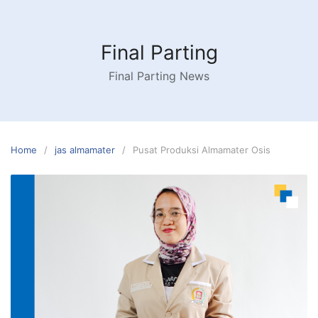
Skip
to
content
Final Parting
Final Parting News
Home
jas almamater
Pusat Produksi Almamater Osis