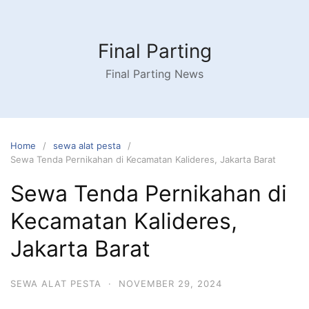
Skip
to
content
Final Parting
Final Parting News
Home
sewa alat pesta
Sewa Tenda Pernikahan di Kecamatan Kalideres, Jakarta Barat
Sewa Tenda Pernikahan di
Kecamatan Kalideres,
Jakarta Barat
SEWA ALAT PESTA
·
NOVEMBER 29, 2024