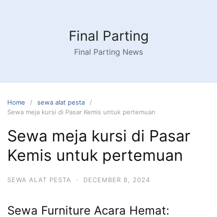
Skip
to
content
Final Parting
Final Parting News
Home
sewa alat pesta
Sewa meja kursi di Pasar Kemis untuk pertemuan
Sewa meja kursi di Pasar
Kemis untuk pertemuan
SEWA ALAT PESTA
·
DECEMBER 8, 2024
Sewa Furniture Acara Hemat: