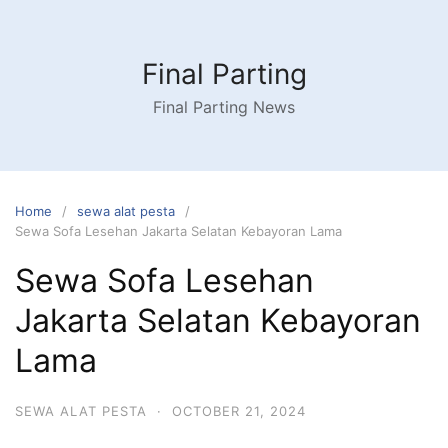
Skip
to
content
Final Parting
Final Parting News
Home
sewa alat pesta
Sewa Sofa Lesehan Jakarta Selatan Kebayoran Lama
Sewa Sofa Lesehan
Jakarta Selatan Kebayoran
Lama
SEWA ALAT PESTA
·
OCTOBER 21, 2024