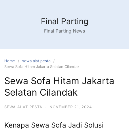
Skip
to
content
Final Parting
Final Parting News
Home
sewa alat pesta
Sewa Sofa Hitam Jakarta Selatan Cilandak
Sewa Sofa Hitam Jakarta
Selatan Cilandak
SEWA ALAT PESTA
·
NOVEMBER 21, 2024
Kenapa Sewa Sofa Jadi Solusi