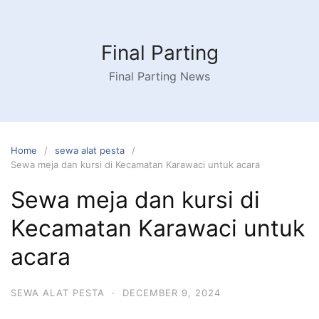
Skip
to
content
Final Parting
Final Parting News
Home
sewa alat pesta
Sewa meja dan kursi di Kecamatan Karawaci untuk acara
Sewa meja dan kursi di
Kecamatan Karawaci untuk
acara
SEWA ALAT PESTA
·
DECEMBER 9, 2024