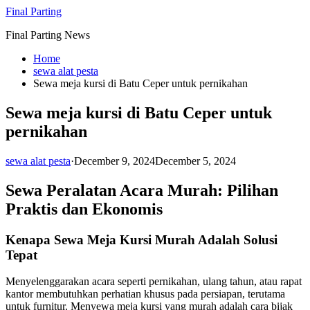
Skip
Final Parting
to
Final Parting News
content
Home
sewa alat pesta
Sewa meja kursi di Batu Ceper untuk pernikahan
Sewa meja kursi di Batu Ceper untuk
pernikahan
sewa alat pesta
·
December 9, 2024
December 5, 2024
Sewa Peralatan Acara Murah: Pilihan
Praktis dan Ekonomis
Kenapa Sewa Meja Kursi Murah Adalah Solusi
Tepat
Menyelenggarakan acara seperti pernikahan, ulang tahun, atau rapat
kantor membutuhkan perhatian khusus pada persiapan, terutama
untuk furnitur. Menyewa meja kursi yang murah adalah cara bijak