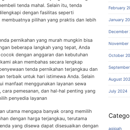
embeli tenda mahal. Selain itu, tenda
February 2
ilengkapi dengan fasilitas seperti
, membuatnya pilihan yang praktis dan lebih
January 2
December 
enda pernikahan yang murah mungkin bisa
November
ngan beberapa langkah yang tepat, Anda
g cocok dengan anggaran dan kebutuhan
October 2
i, kami akan membahas secara lengkap
September
enyewaan tenda pernikahan terjangkau dan
an terbaik untuk hari istimewa Anda. Selain
August 20
hui manfaat menggunakan layanan sewa
 cara pemesanan, dan hal-hal penting yang
July 2024
ilih penyedia layanan
san utama mengapa banyak orang memilih
Catego
han dengan harga terjangkau, terutama
 Tenda yang disewa dapat disesuaikan dengan
aqiqah