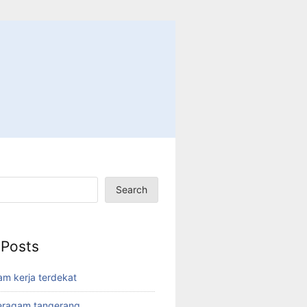
Search
 Posts
am kerja terdekat
eragam tangerang