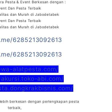
a Pesta & Event Berkesan dengan :
vent Dan Pesta Terbaik
litas dan Murah di Jabodetabek
vent Dan Pesta Terbaik
litas dan Murah di Jabodetabek
a.me/6285213092613
a.me/6285213092613
sewa-alatpesta.com/
wakursi.toko-abi.com/
esta.dongkrakbisnis.com/
lebih berkesan dengan perlengkapan pesta
terbaik,