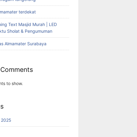
lmamater terdekat
ing Text Masjid Murah | LED
aktu Sholat & Pengumuman
as Almamater Surabaya
 Comments
ts to show.
es
 2025