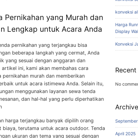
konveksi a
a Pernikahan yang Murah dan
Harga Runn
an Lengkap untuk Acara Anda
Display W
Konveksi J
nda pernikahan yang terjangkau bisa
ngan beberapa langkah yang cermat, Anda
aik yang sesuai dengan anggaran dan
artikel ini, kami akan membahas cara
Recent
 pernikahan murah dan memberikan
rbaik untuk acara istimewa Anda. Selain itu,
No commen
tungan menggunakan layanan sewa tenda
esanan, dan hal-hal yang perlu diperhatikan
Archiv
n
 harga terjangkau banyak dipilih orang
September
iaya, terutama untuk acara outdoor. Tenda
April 2025
ngan ukuran dan tema yang sesuai dengan