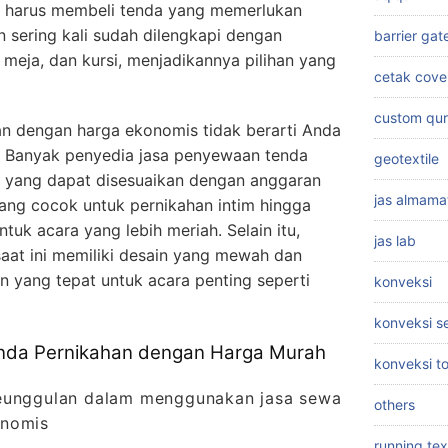
a harus membeli tenda yang memerlukan
n sering kali sudah dilengkapi dengan
barrier gat
, meja, dan kursi, menjadikannya pilihan yang
cetak cove
custom qu
n dengan harga ekonomis tidak berarti Anda
. Banyak penyedia jasa penyewaan tenda
geotextile
n yang dapat disesuaikan dengan anggaran
jas almama
yang cocok untuk pernikahan intim hingga
uk acara yang lebih meriah. Selain itu,
jas lab
aat ini memiliki desain yang mewah dan
n yang tepat untuk acara penting seperti
konveksi
konveksi 
nda Pernikahan dengan Harga Murah
konveksi t
keunggulan dalam menggunakan jasa sewa
others
onomis
running tex