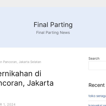
Final Parting
Final Parting News
Search
n Pancoran, Jakarta Selatan
rnikahan di
coran, Jakarta
Recent
toko serag
 1, 2024
konveksi s