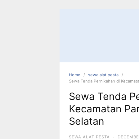
Skip
to
content
Home
sewa alat pesta
Sewa Tenda Pernikahan di Kecamata
Sewa Tenda Pe
Kecamatan Pan
Selatan
SEWA ALAT PESTA
·
DECEMBER