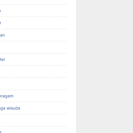
e
r
ran
ter
seragam
oga wisuda
t