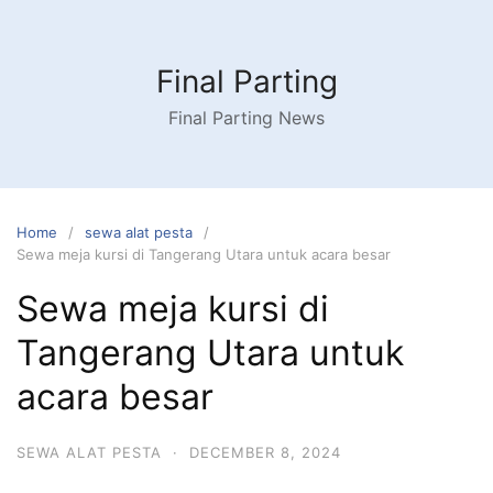
Skip
to
content
Final Parting
Final Parting News
Home
sewa alat pesta
Sewa meja kursi di Tangerang Utara untuk acara besar
Sewa meja kursi di
Tangerang Utara untuk
acara besar
SEWA ALAT PESTA
·
DECEMBER 8, 2024