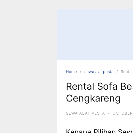
Skip
to
content
Home
sewa alat pesta
Rental
Rental Sofa Be
Cengkareng
SEWA ALAT PESTA
·
OCTOBER 
Kenapa Pilihan Sew