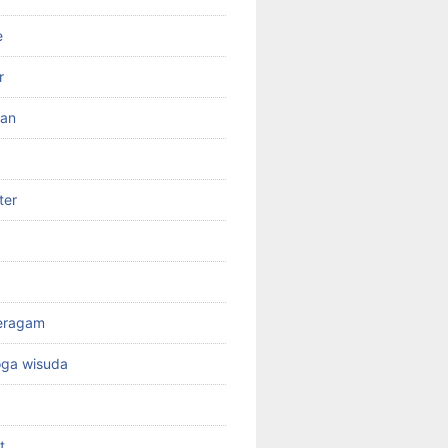
e
r
ran
ter
seragam
oga wisuda
t