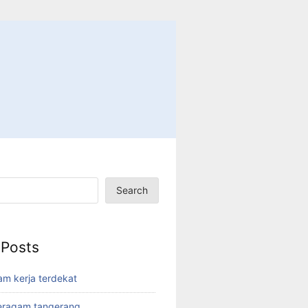
Search
 Posts
am kerja terdekat
eragam tangerang