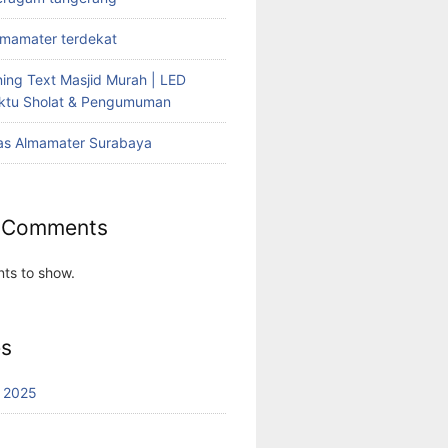
lmamater terdekat
ing Text Masjid Murah | LED
aktu Sholat & Pengumuman
as Almamater Surabaya
 Comments
ts to show.
es
 2025