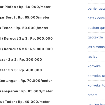
r Plafon : Rp. 60.000/meter
barrier gat
ar Serut : Rp. 65.000/meter
cetak cove
custom qu
a Tenda : Rp. 50.000,/meter
geotextile
 / Kerucut 3 x 3 : Rp. 500.000
jas almama
 / Kerucut 5 x 5 : Rp. 800.000
jas lab
azar 2 x 2 : Rp. 300.000
konveksi
azar 3 x 3 : Rp. 400.000
konveksi 
Bentangan : Rp. 70.000/meter
konveksi t
ransparan : Rp. 85.000/meter
others
ut Toder : Rp. 40.000/meter
running tex