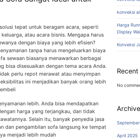
konveksi a
Harga Runn
olusi tepat untuk beragam acara, seperti
Display W
 keluarga, atau acara bisnis. Mengapa harus
wanya dengan biaya yang lebih efisien?
Konveksi J
 kenyamanan tanpa harus mengeluarkan biaya
 sofa sewaan biasanya menawarkan berbagai
ng bisa disesuaikan dengan tema acara Anda.
Recent
idak perlu repot merawat atau menyimpan
leksibilitas ini menjadikan banyak orang lebih
No commen
embeli
nyamanan lebih. Anda bisa mendapatkan
Archiv
 dengan harga yang terjangkau, dan tidak
awatannya. Selain itu, banyak penyedia jasa
September
n dan pengambilan sofa langsung ke tempat
ya menjadi lebih mudah
April 2025