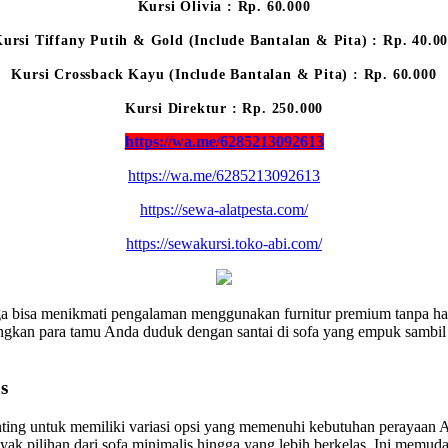
Kursi Olivia : Rp. 60.000
ursi Tiffany Putih & Gold (Include Bantalan & Pita) : Rp. 40.0
Kursi Crossback Kayu (Include Bantalan & Pita) : Rp. 60.000
Kursi Direktur : Rp. 250.000
https://wa.me/6285213092613
https://wa.me/6285213092613
https://sewa-alatpesta.com/
https://sewakursi.toko-abi.com/
 bisa menikmati pengalaman menggunakan furnitur premium tanpa haru
gkan para tamu Anda duduk dengan santai di sofa yang empuk sambil 
s
penting untuk memiliki variasi opsi yang memenuhi kebutuhan perayaa
anyak pilihan dari sofa minimalis hingga yang lebih berkelas. Ini me