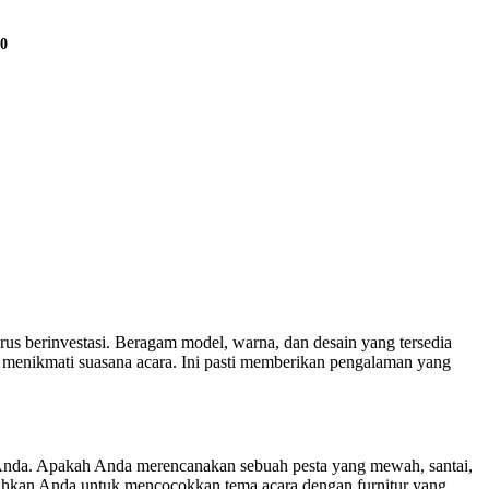
00
s berinvestasi. Beragam model, warna, dan desain yang tersedia
menikmati suasana acara. Ini pasti memberikan pengalaman yang
n Anda. Apakah Anda merencanakan sebuah pesta yang mewah, santai,
mudahkan Anda untuk mencocokkan tema acara dengan furnitur yang