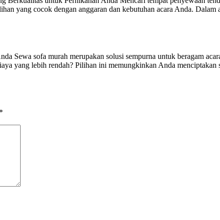
g Berkualitas untuk Pernikahan Anda Mencari tempat penyewaan tend
ihan yang cocok dengan anggaran dan kebutuhan acara Anda. Dalam ar
a Sewa sofa murah merupakan solusi sempurna untuk beragam acara, se
ya yang lebih rendah? Pilihan ini memungkinkan Anda menciptakan s
*