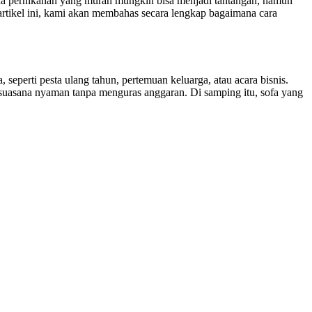
a pernikahan yang murah mungkin bisa menjadi tantangan, namun
tikel ini, kami akan membahas secara lengkap bagaimana cara
perti pesta ulang tahun, pertemuan keluarga, atau acara bisnis.
uasana nyaman tanpa menguras anggaran. Di samping itu, sofa yang