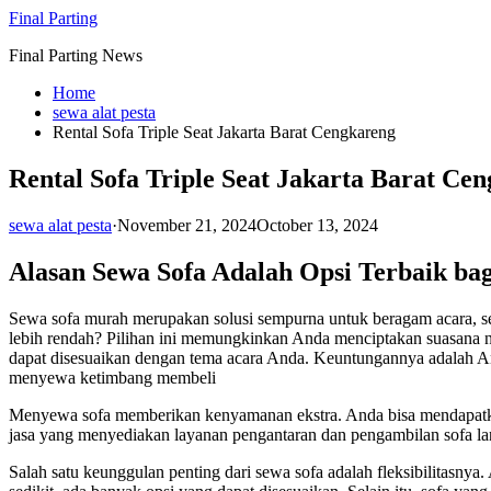
Skip
Final Parting
to
Final Parting News
content
Home
sewa alat pesta
Rental Sofa Triple Seat Jakarta Barat Cengkareng
Rental Sofa Triple Seat Jakarta Barat Ce
sewa alat pesta
·
November 21, 2024
October 13, 2024
Alasan Sewa Sofa Adalah Opsi Terbaik ba
Sewa sofa murah merupakan solusi sempurna untuk beragam acara, se
lebih rendah? Pilihan ini memungkinkan Anda menciptakan suasana
dapat disesuaikan dengan tema acara Anda. Keuntungannya adalah Anda
menyewa ketimbang membeli
Menyewa sofa memberikan kenyamanan ekstra. Anda bisa mendapatkan 
jasa yang menyediakan layanan pengantaran dan pengambilan sofa la
Salah satu keunggulan penting dari sewa sofa adalah fleksibilitasn