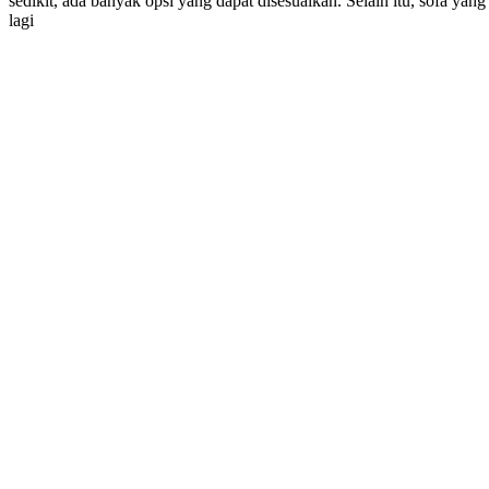
sedikit, ada banyak opsi yang dapat disesuaikan. Selain itu, sofa ya
lagi