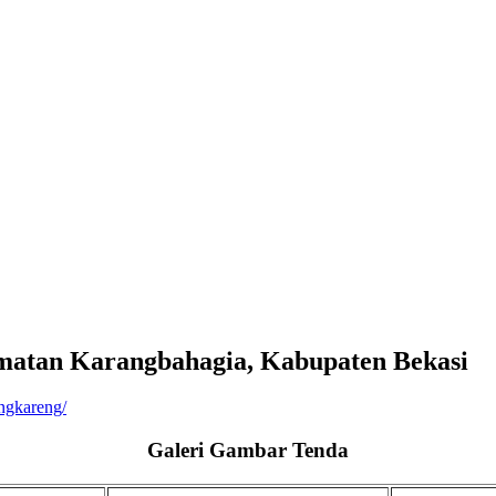
amatan Karangbahagia, Kabupaten Bekasi
engkareng/
Galeri Gambar Tenda