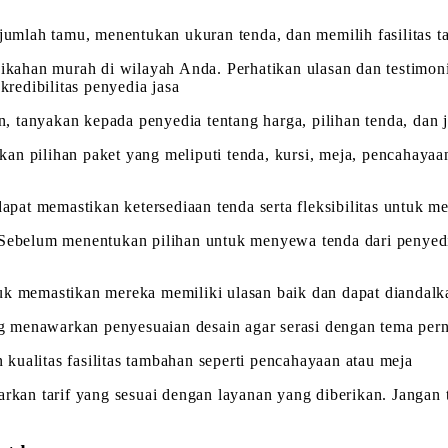
mlah tamu, menentukan ukuran tenda, dan memilih fasilitas ta
rnikahan murah di wilayah Anda. Perhatikan ulasan dan testimo
redibilitas penyedia jasa
 tanyakan kepada penyedia tentang harga, pilihan tenda, dan 
an pilihan paket yang meliputi tenda, kursi, meja, pencahayaa
at memastikan ketersediaan tenda serta fleksibilitas untuk m
ebelum menentukan pilihan untuk menyewa tenda dari penyedi
uk memastikan mereka memiliki ulasan baik dan dapat diandalk
g menawarkan penyesuaian desain agar serasi dengan tema per
kualitas fasilitas tambahan seperti pencahayaan atau meja
an tarif yang sesuai dengan layanan yang diberikan. Jangan t