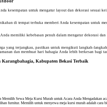
utdoor
a kesempatan untuk mengatur layout dan dekorasi sesuai keing
ikahan di tempat terbuka memberi Anda kesempatan untuk menik
Anda memiliki kebebasan penuh dalam mengatur dekorasi dan tat
ga yang terjangkau, pastikan untuk mengikuti langkah-langkah
amanan dan membuat hari bahagia Anda lebih berkesan bagi ta
n Karangbahagia, Kabupaten Bekasi Terbaik
 Memilih Sewa Meja Kursi Murah untuk Acara Anda Mengadakan acara s
an furnitur. Memilih untuk menyewa meja kursi murah adalah cara bi