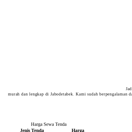
Jad
murah dan lengkap di Jabodetabek. Kami sudah berpengalaman da
Harga Sewa Tenda
Jenis Tenda
Harga