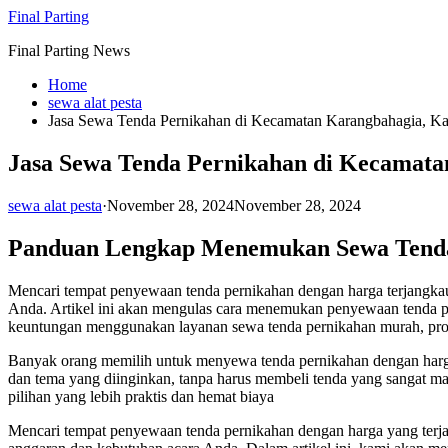
Skip
Final Parting
to
Final Parting News
content
Home
sewa alat pesta
Jasa Sewa Tenda Pernikahan di Kecamatan Karangbahagia, Ka
Jasa Sewa Tenda Pernikahan di Kecamata
sewa alat pesta
·
November 28, 2024
November 28, 2024
Panduan Lengkap Menemukan Sewa Tenda 
Mencari tempat penyewaan tenda pernikahan dengan harga terjangkau 
Anda. Artikel ini akan mengulas cara menemukan penyewaan tenda pe
keuntungan menggunakan layanan sewa tenda pernikahan murah, pros
Banyak orang memilih untuk menyewa tenda pernikahan dengan harga
dan tema yang diinginkan, tanpa harus membeli tenda yang sangat maha
pilihan yang lebih praktis dan hemat biaya
Mencari tempat penyewaan tenda pernikahan dengan harga yang terjan