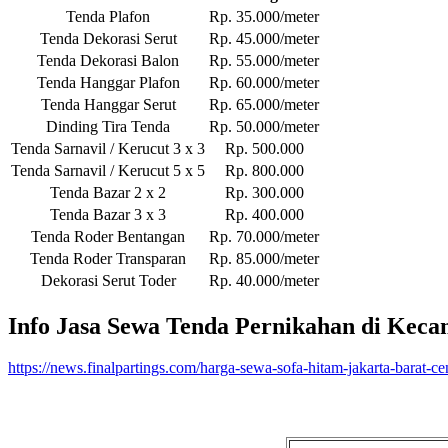
Tenda Plafon
Rp. 35.000/meter
Tenda Dekorasi Serut
Rp. 45.000/meter
Tenda Dekorasi Balon
Rp. 55.000/meter
Tenda Hanggar Plafon
Rp. 60.000/meter
Tenda Hanggar Serut
Rp. 65.000/meter
Dinding Tira Tenda
Rp. 50.000/meter
Tenda Sarnavil / Kerucut 3 x 3
Rp. 500.000
Tenda Sarnavil / Kerucut 5 x 5
Rp. 800.000
Tenda Bazar 2 x 2
Rp. 300.000
Tenda Bazar 3 x 3
Rp. 400.000
Tenda Roder Bentangan
Rp. 70.000/meter
Tenda Roder Transparan
Rp. 85.000/meter
Dekorasi Serut Toder
Rp. 40.000/meter
Info Jasa Sewa Tenda Pernikahan di Kec
https://news.finalpartings.com/harga-sewa-sofa-hitam-jakarta-barat-c