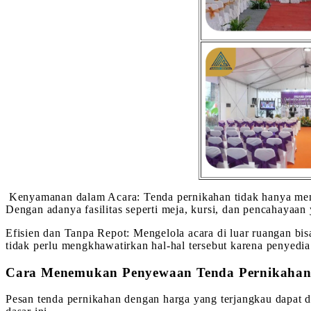
Kenyamanan dalam Acara: Tenda pernikahan tidak hanya mena
Dengan adanya fasilitas seperti meja, kursi, dan pencahaya
Efisien dan Tanpa Repot: Mengelola acara di luar ruangan bi
tidak perlu mengkhawatirkan hal-hal tersebut karena penyed
Cara Menemukan Penyewaan Tenda Pernikahan 
Pesan tenda pernikahan dengan harga yang terjangkau dapat 