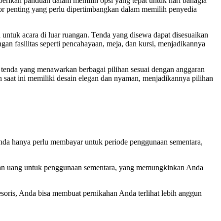
rikan panduan dalam memilih opsi yang tepat untuk hari bahagia
or penting yang perlu dipertimbangkan dalam memilih penyedia
ntuk acara di luar ruangan. Tenda yang disewa dapat disesuaikan
an fasilitas seperti pencahayaan, meja, dan kursi, menjadikannya
 tenda yang menawarkan berbagai pilihan sesuai dengan anggaran
rn saat ini memiliki desain elegan dan nyaman, menjadikannya pilihan
 Anda hanya perlu membayar untuk periode penggunaan sementara,
an uang untuk penggunaan sementara, yang memungkinkan Anda
soris, Anda bisa membuat pernikahan Anda terlihat lebih anggun