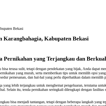
bupaten Bekasi
n Karangbahagia, Kabupaten Bekasi
Pernikahan yang Terjangkau dan Berkual
bisa terasa sulit, tetapi dengan pendekatan yang bijak, Anda dapat 
rnikahan yang murah, serta memberikan tips untuk memilih opsi yang 
edur pemesanan, dan hal-hal yang perlu diperhatikan dalam memilih 
 yang lebih terjangkau untuk menghemat pengeluaran, terutama untuk
l. Selain itu, tenda pernikahan seringkali dilengkapi dengan fasilita
gkau bisa menjadi tantangan, tetapi dengan beberapa langkah yang te