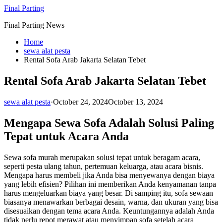
Skip
Final Parting
to
Final Parting News
content
Home
sewa alat pesta
Rental Sofa Arab Jakarta Selatan Tebet
Rental Sofa Arab Jakarta Selatan Tebet
sewa alat pesta
·
October 24, 2024
October 13, 2024
Mengapa Sewa Sofa Adalah Solusi Paling
Tepat untuk Acara Anda
Sewa sofa murah merupakan solusi tepat untuk beragam acara,
seperti pesta ulang tahun, pertemuan keluarga, atau acara bisnis.
Mengapa harus membeli jika Anda bisa menyewanya dengan biaya
yang lebih efisien? Pilihan ini memberikan Anda kenyamanan tanpa
harus mengeluarkan biaya yang besar. Di samping itu, sofa sewaan
biasanya menawarkan berbagai desain, warna, dan ukuran yang bisa
disesuaikan dengan tema acara Anda. Keuntungannya adalah Anda
tidak perlu repot merawat atau menyimpan sofa setelah acara