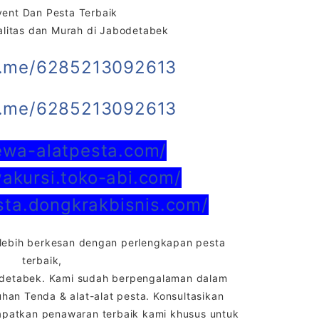
vent Dan Pesta Terbaik
litas dan Murah di Jabodetabek
a.me/6285213092613
a.me/6285213092613
sewa-alatpesta.com/
wakursi.toko-abi.com/
esta.dongkrakbisnis.com/
lebih berkesan dengan perlengkapan pesta
terbaik,
odetabek. Kami sudah berpengalaman dalam
an Tenda & alat-alat pesta. Konsultasikan
patkan penawaran terbaik kami khusus untuk