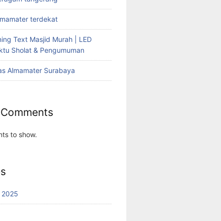
lmamater terdekat
ing Text Masjid Murah | LED
aktu Sholat & Pengumuman
as Almamater Surabaya
 Comments
ts to show.
es
 2025