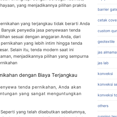
ahayaan, yang menjadikannya pilihan praktis
barrier gat
cetak cove
rnikahan yang terjangkau tidak berarti Anda
. Banyak penyedia jasa penyewaan tenda
custom qu
lihan sesuai dengan anggaran Anda, dari
geotextile
 pernikahan yang lebih intim hingga tenda
sar. Selain itu, tenda modern saat ini
jas almama
yaman, menjadikannya pilihan yang sempurna
ernikahan
jas lab
konveksi
nikahan dengan Biaya Terjangkau
konveksi 
menyewa tenda pernikahan, Anda akan
untungan yang sangat menguntungkan
konveksi t
others
Seperti yang telah disebutkan sebelumnya,
running tex