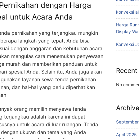
Pernikahan dengan Harga
konveksi a
eal untuk Acara Anda
Harga Runn
Display W
nda pernikahan yang terjangkau mungkin
 beberapa langkah yang tepat, Anda bisa
Konveksi J
esuai dengan anggaran dan kebutuhan acara
mi akan mengulas cara menemukan penyewaan
rga murah dan memberikan panduan untuk
Recent
ari spesial Anda. Selain itu, Anda juga akan
gunakan layanan sewa tenda pernikahan
No commen
nan, dan hal-hal yang perlu diperhatikan
nan
Archiv
banyak orang memilih menyewa tenda
 terjangkau adalah karena ini dapat
September
usnya untuk acara di luar ruangan. Tenda
n dengan ukuran dan tema yang Anda
April 2025