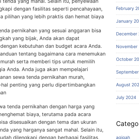
i tenda yang mahal. Selain itu, penyewaan
February 2
gkapi dengan fasilitas seperti pencahayaan,
a pilihan yang lebih praktis dan hemat biaya
January 2
nda pernikahan yang sesuai anggaran bisa
December 
angkah yang bijak, Anda akan dapat
dengan kebutuhan dan budget acara Anda.
November
 panduan tentang bagaimana cara menemukan
October 2
murah serta memberi tips untuk memilih
agia Anda. Anda juga akan mempelajari
September
anan sewa tenda pernikahan murah,
-hal penting yang perlu dipertimbangkan
August 20
nan
July 2024
wa tenda pernikahan dengan harga yang
menghemat biaya, terutama pada acara
bisa disesuaikan dengan tema dan ukuran
Catego
nda yang harganya sangat mahal. Selain itu,
sudah dilengkapi dengan berbagai fasilitas,
aqiqah