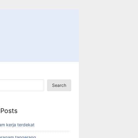
Search
 Posts
am kerja terdekat
eragam tangerang