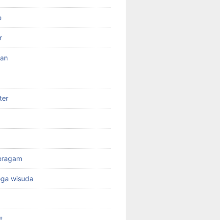
e
r
ran
ter
seragam
oga wisuda
t