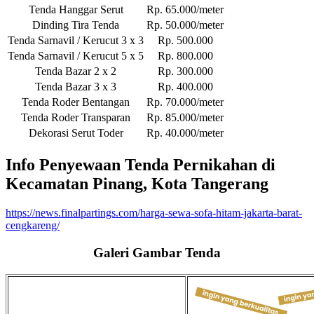
Tenda Hanggar Serut
Rp. 65.000/meter
Dinding Tira Tenda
Rp. 50.000/meter
Tenda Sarnavil / Kerucut 3 x 3
Rp. 500.000
Tenda Sarnavil / Kerucut 5 x 5
Rp. 800.000
Tenda Bazar 2 x 2
Rp. 300.000
Tenda Bazar 3 x 3
Rp. 400.000
Tenda Roder Bentangan
Rp. 70.000/meter
Tenda Roder Transparan
Rp. 85.000/meter
Dekorasi Serut Toder
Rp. 40.000/meter
Info Penyewaan Tenda Pernikahan di
Kecamatan Pinang, Kota Tangerang
https://news.finalpartings.com/harga-sewa-sofa-hitam-jakarta-barat-
cengkareng/
Galeri Gambar Tenda