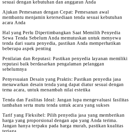
sesuai dengan kebutuhan dan anggaran Anda
Ajukan Pemesanan dengan Cepat: Pemesanan awal
membantu menjamin ketersediaan tenda sesuai kebutuhan
acara Anda
Hal yang Perlu Dipertimbangkan Saat Memilih Penyedia
Sewa Tenda Sebelum Anda memutuskan untuk menyewa
tenda dari suatu penyedia, pastikan Anda memperhatikan
beberapa aspek penting
Penilaian dan Reputasi: Pastikan penyedia layanan memiliki
reputasi baik berdasarkan pengalaman pelanggan
sebelumnya
Penyesuaian Desain yang Praktis: Pastikan penyedia jasa
menawarkan desain tenda yang dapat diatur sesuai dengan
tema acara, untuk menambah nilai estetika
Tenda dan Fasilitas Ideal: Jangan lupa mengevaluasi fasilitas
tambahan serta mutu tenda untuk acara yang sukses
Tarif yang Fleksibel: Pilih penyedia jasa yang memberikan
harga yang proporsional dengan apa yang Anda terima.
Jangan hanya terpaku pada harga murah, pastikan kualitas
terjaga