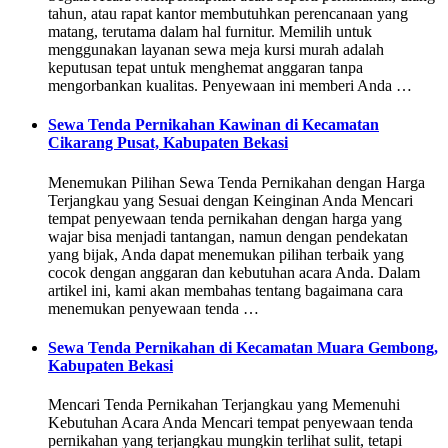
tahun, atau rapat kantor membutuhkan perencanaan yang
matang, terutama dalam hal furnitur. Memilih untuk
menggunakan layanan sewa meja kursi murah adalah
keputusan tepat untuk menghemat anggaran tanpa
mengorbankan kualitas. Penyewaan ini memberi Anda …
Sewa Tenda Pernikahan Kawinan di Kecamatan
Cikarang Pusat, Kabupaten Bekasi
Menemukan Pilihan Sewa Tenda Pernikahan dengan Harga
Terjangkau yang Sesuai dengan Keinginan Anda Mencari
tempat penyewaan tenda pernikahan dengan harga yang
wajar bisa menjadi tantangan, namun dengan pendekatan
yang bijak, Anda dapat menemukan pilihan terbaik yang
cocok dengan anggaran dan kebutuhan acara Anda. Dalam
artikel ini, kami akan membahas tentang bagaimana cara
menemukan penyewaan tenda …
Sewa Tenda Pernikahan di Kecamatan Muara Gembong,
Kabupaten Bekasi
Mencari Tenda Pernikahan Terjangkau yang Memenuhi
Kebutuhan Acara Anda Mencari tempat penyewaan tenda
pernikahan yang terjangkau mungkin terlihat sulit, tetapi