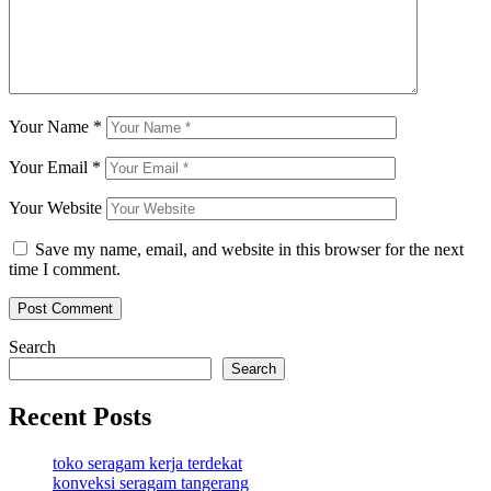
Your Name
*
Your Email
*
Your Website
Save my name, email, and website in this browser for the next
time I comment.
Search
Search
Recent Posts
toko seragam kerja terdekat
konveksi seragam tangerang