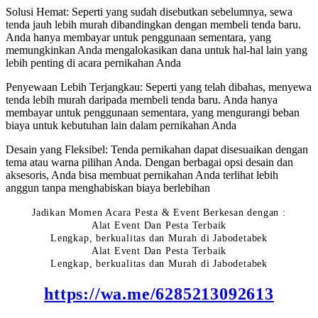
Solusi Hemat: Seperti yang sudah disebutkan sebelumnya, sewa
tenda jauh lebih murah dibandingkan dengan membeli tenda baru.
Anda hanya membayar untuk penggunaan sementara, yang
memungkinkan Anda mengalokasikan dana untuk hal-hal lain yang
lebih penting di acara pernikahan Anda
Penyewaan Lebih Terjangkau: Seperti yang telah dibahas, menyewa
tenda lebih murah daripada membeli tenda baru. Anda hanya
membayar untuk penggunaan sementara, yang mengurangi beban
biaya untuk kebutuhan lain dalam pernikahan Anda
Desain yang Fleksibel: Tenda pernikahan dapat disesuaikan dengan
tema atau warna pilihan Anda. Dengan berbagai opsi desain dan
aksesoris, Anda bisa membuat pernikahan Anda terlihat lebih
anggun tanpa menghabiskan biaya berlebihan
Jadikan Momen Acara Pesta & Event Berkesan dengan :
Alat Event Dan Pesta Terbaik
Lengkap, berkualitas dan Murah di Jabodetabek
Alat Event Dan Pesta Terbaik
Lengkap, berkualitas dan Murah di Jabodetabek
https://wa.me/6285213092613