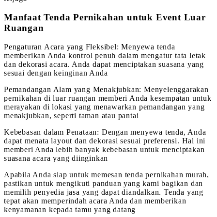
Manfaat Tenda Pernikahan untuk Event Luar
Ruangan
Pengaturan Acara yang Fleksibel: Menyewa tenda
memberikan Anda kontrol penuh dalam mengatur tata letak
dan dekorasi acara. Anda dapat menciptakan suasana yang
sesuai dengan keinginan Anda
Pemandangan Alam yang Menakjubkan: Menyelenggarakan
pernikahan di luar ruangan memberi Anda kesempatan untuk
merayakan di lokasi yang menawarkan pemandangan yang
menakjubkan, seperti taman atau pantai
Kebebasan dalam Penataan: Dengan menyewa tenda, Anda
dapat menata layout dan dekorasi sesuai preferensi. Hal ini
memberi Anda lebih banyak kebebasan untuk menciptakan
suasana acara yang diinginkan
Apabila Anda siap untuk memesan tenda pernikahan murah,
pastikan untuk mengikuti panduan yang kami bagikan dan
memilih penyedia jasa yang dapat diandalkan. Tenda yang
tepat akan memperindah acara Anda dan memberikan
kenyamanan kepada tamu yang datang