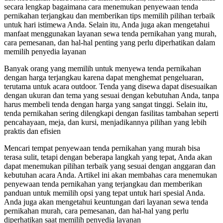
secara lengkap bagaimana cara menemukan penyewaan tenda
pernikahan terjangkau dan memberikan tips memilih pilihan terbaik
untuk hari istimewa Anda. Selain itu, Anda juga akan mengetahui
manfaat menggunakan layanan sewa tenda pernikahan yang murah,
cara pemesanan, dan hal-hal penting yang perlu diperhatikan dalam
memilih penyedia layanan
Banyak orang yang memilih untuk menyewa tenda pernikahan
dengan harga terjangkau karena dapat menghemat pengeluaran,
terutama untuk acara outdoor. Tenda yang disewa dapat disesuaikan
dengan ukuran dan tema yang sesuai dengan kebutuhan Anda, tanpa
harus membeli tenda dengan harga yang sangat tinggi. Selain itu,
tenda pernikahan sering dilengkapi dengan fasilitas tambahan seperti
pencahayaan, meja, dan kursi, menjadikannya pilihan yang lebih
praktis dan efisien
Mencari tempat penyewaan tenda pernikahan yang murah bisa
terasa sulit, tetapi dengan beberapa langkah yang tepat, Anda akan
dapat menemukan pilihan terbaik yang sesuai dengan anggaran dan
kebutuhan acara Anda. Artikel ini akan membahas cara menemukan
penyewaan tenda pernikahan yang terjangkau dan memberikan
panduan untuk memilih opsi yang tepat untuk hari spesial Anda.
Anda juga akan mengetahui keuntungan dari layanan sewa tenda
pernikahan murah, cara pemesanan, dan hal-hal yang perlu
diperhatikan saat memilih penyedia layanan