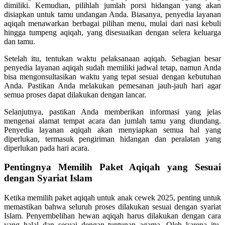
dimiliki. Kemudian, pilihlah jumlah porsi hidangan yang akan
disiapkan untuk tamu undangan Anda. Biasanya, penyedia layanan
aqiqah menawarkan berbagai pilihan menu, mulai dari nasi kebuli
hingga tumpeng aqiqah, yang disesuaikan dengan selera keluarga
dan tamu.
Setelah itu, tentukan waktu pelaksanaan aqiqah. Sebagian besar
penyedia layanan aqiqah sudah memiliki jadwal tetap, namun Anda
bisa mengonsultasikan waktu yang tepat sesuai dengan kebutuhan
Anda. Pastikan Anda melakukan pemesanan jauh-jauh hari agar
semua proses dapat dilakukan dengan lancar.
Selanjutnya, pastikan Anda memberikan informasi yang jelas
mengenai alamat tempat acara dan jumlah tamu yang diundang.
Penyedia layanan aqiqah akan menyiapkan semua hal yang
diperlukan, termasuk pengiriman hidangan dan peralatan yang
diperlukan pada hari acara.
Pentingnya Memilih Paket Aqiqah yang Sesuai
dengan Syariat Islam
Ketika memilih paket aqiqah untuk anak cewek 2025, penting untuk
memastikan bahwa seluruh proses dilakukan sesuai dengan syariat
Islam. Penyembelihan hewan aqiqah harus dilakukan dengan cara
yang halal dan sesuai dengan tuntunan agama. Oleh karena itu,