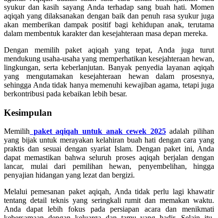
syukur dan kasih sayang Anda terhadap sang buah hati. Momen
aqiqah yang dilaksanakan dengan baik dan penuh rasa syukur juga
akan memberikan dampak positif bagi kehidupan anak, terutama
dalam membentuk karakter dan kesejahteraan masa depan mereka.
Dengan memilih paket aqiqah yang tepat, Anda juga turut
mendukung usaha-usaha yang memperhatikan kesejahteraan hewan,
lingkungan, serta keberlanjutan. Banyak penyedia layanan aqiqah
yang mengutamakan kesejahteraan hewan dalam prosesnya,
sehingga Anda tidak hanya memenuhi kewajiban agama, tetapi juga
berkontribusi pada kebaikan lebih besar.
Kesimpulan
Memilih
paket aqiqah untuk anak cewek 2025
adalah pilihan
yang bijak untuk merayakan kelahiran buah hati dengan cara yang
praktis dan sesuai dengan syariat Islam. Dengan paket ini, Anda
dapat memastikan bahwa seluruh proses aqiqah berjalan dengan
lancar, mulai dari pemilihan hewan, penyembelihan, hingga
penyajian hidangan yang lezat dan bergizi.
Melalui pemesanan paket aqiqah, Anda tidak perlu lagi khawatir
tentang detail teknis yang seringkali rumit dan memakan waktu.
Anda dapat lebih fokus pada persiapan acara dan menikmati
kebersamaan dengan keluarga dan tamu yang hadir. Selain itu,