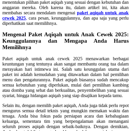
menentukan pilihan paket aqiqah yang sesuai dengan kebutuhan dan
anggaran mereka. Oleh karena itu, dalam artikel ini, kita akan
membahas secara mendalam mengenai
paket aqiqah untuk anak
cewek 2025
,
cara pesan, keunggulannya, dan apa saja yang perlu
diperhatikan saat memilihnya.
Mengenal Paket Aqiqah untuk Anak Cewek 2025:
Keunggulannya dan Mengapa Anda Harus
Memilihnya
Paket aqiqah untuk anak cewek 2025 menawarkan berbagai
keuntungan yang tentunya akan sangat membantu orang tua dalam
merayakan hari istimewa ini. Salah satu keunggulan utama dari
paket ini adalah kemudahan yang ditawarkan dalam hal pemilihan
menu dan pengaturannya. Paket aqiqah biasanya sudah mencakup
semua kebutuhan yang diperlukan, mulai dari pemilihan kambing
atau domba yang sehat dan berkualitas, penyembelihan yang sesuai
syariat, hingga hidangan aqiqah yang siap disajikan kepada tamu.
Selain itu, dengan memilih paket aqiqah, Anda juga tidak perlu repot
mengurus semua detail teknis yang mungkin memakan waktu dan
tenaga. Anda bisa fokus pada persiapan acara dan kebahagiaan
keluarga, sementara tim yang berpengalaman akan menangani
seluruh proses aqiqah dengan sebaik-baiknya. Dengan demikian,