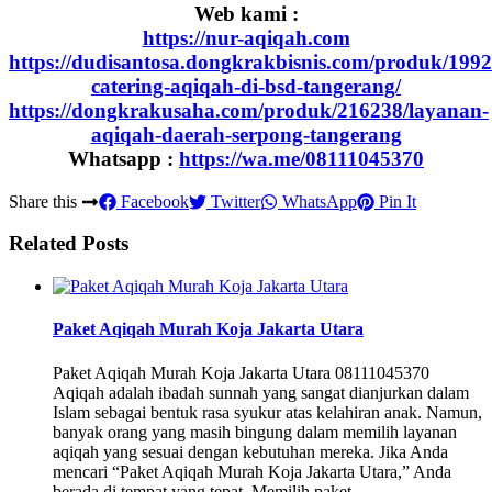
Web kami :
https://nur-aqiqah.com
https://dudisantosa.dongkrakbisnis.com/produk/1992
catering-aqiqah-di-bsd-tangerang/
https://dongkrakusaha.com/produk/216238/layanan-
aqiqah-daerah-serpong-tangerang
Whatsapp :
https://wa.me/08111045370
Share this
Facebook
Twitter
WhatsApp
Pin It
Related Posts
Paket Aqiqah Murah Koja Jakarta Utara
Paket Aqiqah Murah Koja Jakarta Utara 08111045370
Aqiqah adalah ibadah sunnah yang sangat dianjurkan dalam
Islam sebagai bentuk rasa syukur atas kelahiran anak. Namun,
banyak orang yang masih bingung dalam memilih layanan
aqiqah yang sesuai dengan kebutuhan mereka. Jika Anda
mencari “Paket Aqiqah Murah Koja Jakarta Utara,” Anda
berada di tempat yang tepat. Memilih paket …