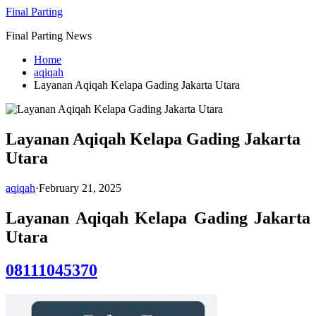
Skip
Final Parting
to
Final Parting News
content
Home
aqiqah
Layanan Aqiqah Kelapa Gading Jakarta Utara
Layanan Aqiqah Kelapa Gading Jakarta
Utara
aqiqah
·
February 21, 2025
Layanan Aqiqah Kelapa Gading Jakarta
Utara
08111045370