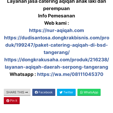
Layanan jasa catering aqiqah anak laki dan
perempuan
Info Pemesanan
Web kami :
https://nur-aqiqah.com
https://dudisantosa.dongkrakbisnis.com/pro
duk/199247/paket-catering-aqiqah-di-bsd-
tangerang/
https://dongkrakusaha.com/produk/216238/
layanan-aqiqah-daerah-serpong-tangerang
Whatsapp :
https://wa.me/08111045370
SHARE THIS
Facebook
Twitter
WhatsApp
Pin It