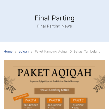
Skip
to
content
Final Parting
Final Parting News
Home
aqiqah
Paket Kambing Aqiqah Di Bekasi Tambelang