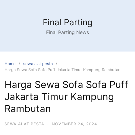
Skip
to
content
Final Parting
Final Parting News
Home
sewa alat pesta
Harga Sewa Sofa Sofa Puff Jakarta Timur Kampung Rambutan
Harga Sewa Sofa Sofa Puff
Jakarta Timur Kampung
Rambutan
SEWA ALAT PESTA
·
NOVEMBER 24, 2024