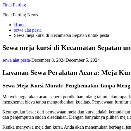
Skip
Final Parting
to
Final Parting News
content
Home
sewa alat pesta
Sewa meja kursi di Kecamatan Sepatan untuk pesta
Sewa meja kursi di Kecamatan Sepatan un
sewa alat pesta
·
December 8, 2024
December 5, 2024
Layanan Sewa Peralatan Acara: Meja Ku
Sewa Meja Kursi Murah: Penghematan Tanpa Mengu
Menyelenggarakan acara seperti pernikahan, ulang tahun, atau rapat 
menghemat biaya tanpa mengorbankan kualitas. Penyewaan furnitur 
Keunggulan besar dari penyewaan meja dan kursi adalah kemudahan ya
dan penjemputan sudah disediakan. Dengan banyaknya pilihan meja d
Ketika menyewa meja dan kursi, Anda akan menemukan berbagai jenis