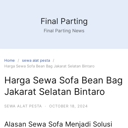
Skip
to
content
Final Parting
Final Parting News
Home
sewa alat pesta
Harga Sewa Sofa Bean Bag Jakarat Selatan Bintaro
Harga Sewa Sofa Bean Bag
Jakarat Selatan Bintaro
SEWA ALAT PESTA
·
OCTOBER 18, 2024
Alasan Sewa Sofa Menjadi Solusi